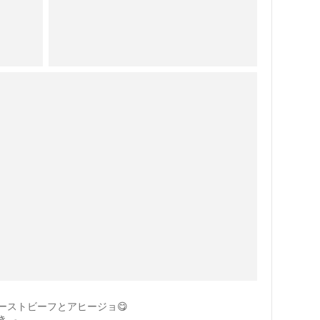
ーストビーフとアヒージョ😋
🍳