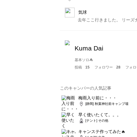
気球
去年ここ行きました。 リーズ
Kuma Dai
基本ソロ⛺️
投稿
15
フォロワー
28
フォロ
このキャンパーの人気記事
梅雨入り前に・・・
[静岡] 秋葉神社前キャンプ場
早く使いたくて。。。
[テント] その他
キャンステ作ってみた🔥