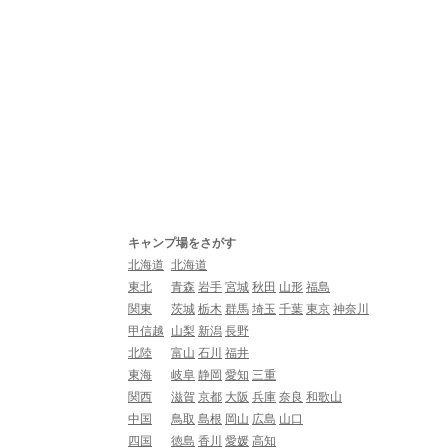
キャンプ場をさがす
北海道
北海道
東北
青森
岩手
宮城
秋田
山形
福島
関東
茨城
栃木
群馬
埼玉
千葉
東京
神奈川
甲信越
山梨
新潟
長野
北陸
富山
石川
福井
東海
岐阜
静岡
愛知
三重
関西
滋賀
京都
大阪
兵庫
奈良
和歌山
中国
鳥取
島根
岡山
広島
山口
四国
徳島
香川
愛媛
高知