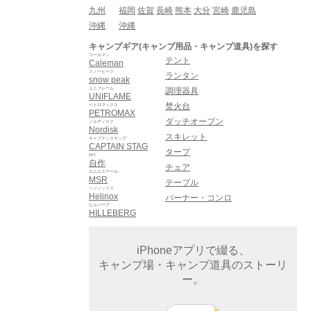
九州
福岡
佐賀
長崎
熊本
大分
宮崎
鹿児島
沖縄
沖縄
キャンプギア(キャンプ用品・キャンプ道具)を探す
コールマン
テント
Caleman
スノーピーク
ランタン
snow peak
ユニフレーム
調理器具
UNIFLAME
焚火台
ペトロマックス
PETROMAX
ダッチオーブン
ノルディスク
Nordisk
スキレット
キャプテンスタッグ
CAPTAIN STAG
タープ
DIY
自作
チェア
エムエスアール
MSR
テーブル
ヘリノックス
Helinox
バーナー・コンロ
ヒルバーグ
HILLEBERG
iPhoneアプリで綴る、
キャンプ場・キャンプ道具のストーリ
ー。