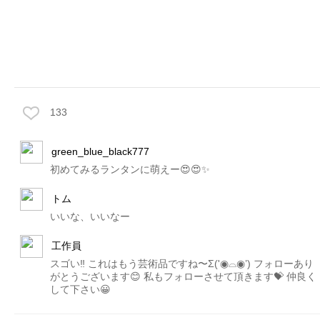
133
green_blue_black777
初めてみるランタンに萌えー😍😍✨
トム
いいな、いいなー
工作員
スゴい‼️ これはもう芸術品ですね〜Σ('◉⌓◉’) フォローあり
がとうございます😊 私もフォローさせて頂きます💝 仲良く
して下さい😀