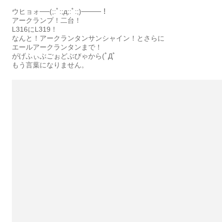
ウヒョォ──(;:ﾟ:;д;:ﾟ:;)────！
アークランプ！二台！
L316にL319！
なんと！アークランタンサンシャイン！とさらに
エールアークランタンまで！
がげふぃぶごぉどぶびゃから(ﾟДﾟ
もう言葉になりません。