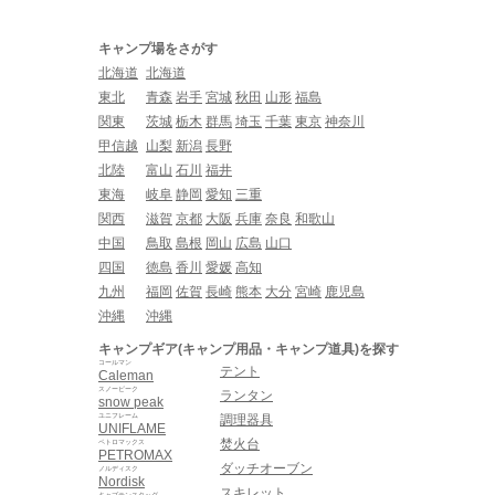
キャンプ場をさがす
北海道
北海道
東北
青森
岩手
宮城
秋田
山形
福島
関東
茨城
栃木
群馬
埼玉
千葉
東京
神奈川
甲信越
山梨
新潟
長野
北陸
富山
石川
福井
東海
岐阜
静岡
愛知
三重
関西
滋賀
京都
大阪
兵庫
奈良
和歌山
中国
鳥取
島根
岡山
広島
山口
四国
徳島
香川
愛媛
高知
九州
福岡
佐賀
長崎
熊本
大分
宮崎
鹿児島
沖縄
沖縄
キャンプギア(キャンプ用品・キャンプ道具)を探す
コールマン
テント
Caleman
スノーピーク
ランタン
snow peak
ユニフレーム
調理器具
UNIFLAME
焚火台
ペトロマックス
PETROMAX
ダッチオーブン
ノルディスク
Nordisk
スキレット
キャプテンスタッグ