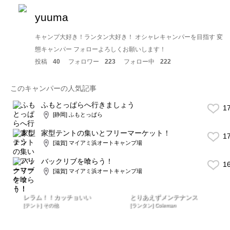
yuuma
キャンプ大好き！ランタン大好き！ オシャレキャンパーを目指す 変
態キャンパー フォローよろしくお願いします！
投稿
40
フォロワー
223
フォロー中
222
このキャンパーの人気記事
ふもとっぱらへ行きましょう
1
[静岡] ふもとっぱら
家型テントの集いとフリーマーケット！
1
[滋賀] マイアミ浜オートキャンプ場
バックリブを喰らう！
1
[滋賀] マイアミ浜オートキャンプ場
レラム！！カッチョいい
とりあえずメンテナンス
[テント] その他
[ランタン] Coleman