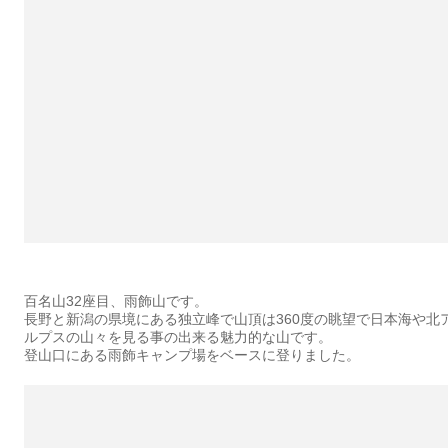
百名山32座目、雨飾山です。
長野と新潟の県境にある独立峰で山頂は360度の眺望で日本海や北
ルプスの山々を見る事の出来る魅力的な山です。
登山口にある雨飾キャンプ場をベースに登りました。