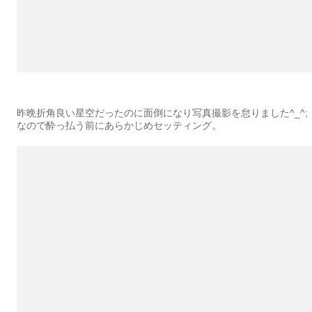
昨晩折角良い星空だったのに面倒になり写真撮影を怠りました^_^;
なので酔っ払う前にあらかじめセッティング。