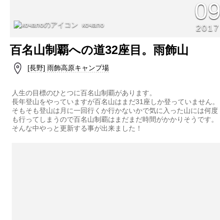
0
кочапо
2017
百名山制覇への道32座目。雨飾山
[長野] 雨飾高原キャンプ場
人生の目標のひとつに百名山制覇があります。
長年登山をやっていますが百名山はまだ31座しか登っていません。
そもそも登山は月に一回行くか行かないかで気に入った山には何度
も行ってしまうので百名山制覇はまだまだ時間がかかりそうです。
そんな中やっと更新する事が出来ました！