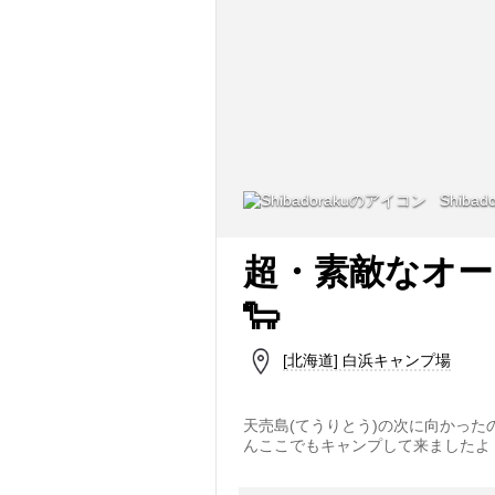
Shibado
超・素敵なオ
🐑
[北海道] 白浜キャンプ場
天売島(てうりとう)の次に向かった
んここでもキャンプして来ましたよ