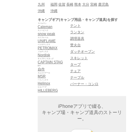
九州
福岡
佐賀
長崎
熊本
大分
宮崎
鹿児島
沖縄
沖縄
キャンプギア(キャンプ用品・キャンプ道具)を探す
コールマン
テント
Caleman
スノーピーク
ランタン
snow peak
ユニフレーム
調理器具
UNIFLAME
焚火台
ペトロマックス
PETROMAX
ダッチオーブン
ノルディスク
Nordisk
スキレット
キャプテンスタッグ
CAPTAIN STAG
タープ
DIY
自作
チェア
エムエスアール
MSR
テーブル
ヘリノックス
Helinox
バーナー・コンロ
ヒルバーグ
HILLEBERG
iPhoneアプリで綴る、
キャンプ場・キャンプ道具のストーリ
ー。