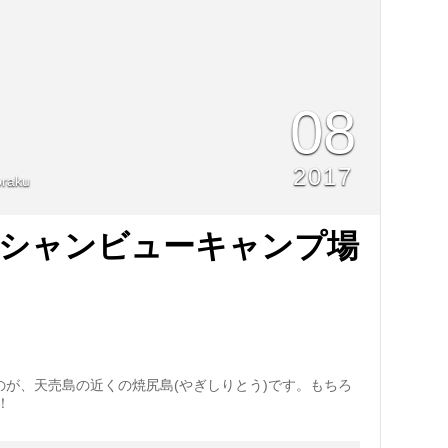
08
2017
raku
ーシャンビューキャンプ場
のが、天売島の近くの焼尻島(やぎしりとう)です。もちろ
！