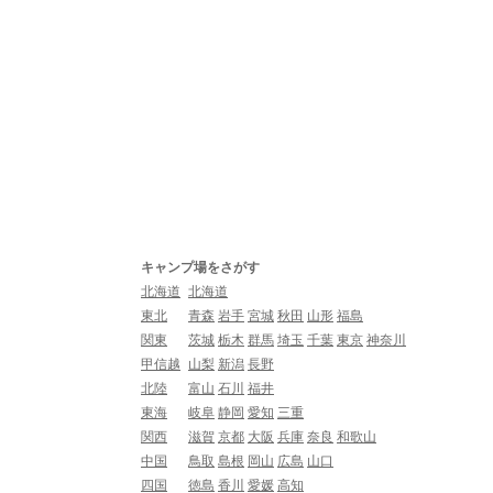
キャンプ場をさがす
北海道
北海道
東北
青森
岩手
宮城
秋田
山形
福島
関東
茨城
栃木
群馬
埼玉
千葉
東京
神奈川
甲信越
山梨
新潟
長野
北陸
富山
石川
福井
東海
岐阜
静岡
愛知
三重
関西
滋賀
京都
大阪
兵庫
奈良
和歌山
中国
鳥取
島根
岡山
広島
山口
四国
徳島
香川
愛媛
高知