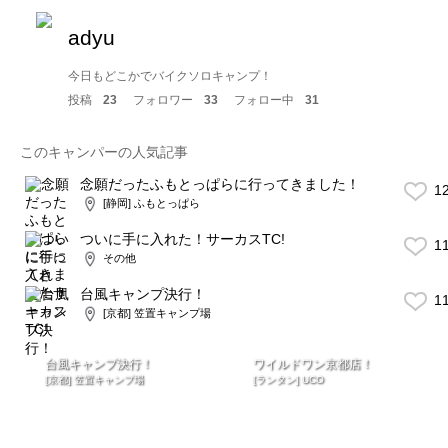
adyu
今日もどこかでバイクソロキャンプ！
投稿
23
フォロワー
33
フォロー中
31
このキャンパーの人気記事
念願だったふもとっぱらに行ってきました！
1
[静岡] ふもとっぱら
ついに手に入れた！サーカスTC!
1
その他
台風キャンプ決行！
1
[京都] 笠置キャンプ場
台風キャンプ決行！
ワイルドワン京都店！
[京都] 笠置キャンプ場
[ランタン] UCO