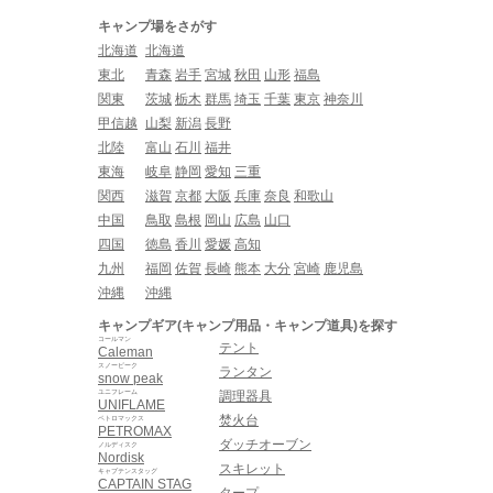
キャンプ場をさがす
北海道
北海道
東北
青森
岩手
宮城
秋田
山形
福島
関東
茨城
栃木
群馬
埼玉
千葉
東京
神奈川
甲信越
山梨
新潟
長野
北陸
富山
石川
福井
東海
岐阜
静岡
愛知
三重
関西
滋賀
京都
大阪
兵庫
奈良
和歌山
中国
鳥取
島根
岡山
広島
山口
四国
徳島
香川
愛媛
高知
九州
福岡
佐賀
長崎
熊本
大分
宮崎
鹿児島
沖縄
沖縄
キャンプギア(キャンプ用品・キャンプ道具)を探す
コールマン
テント
Caleman
スノーピーク
ランタン
snow peak
ユニフレーム
調理器具
UNIFLAME
焚火台
ペトロマックス
PETROMAX
ダッチオーブン
ノルディスク
Nordisk
スキレット
キャプテンスタッグ
CAPTAIN STAG
タープ