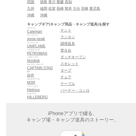
四国
徳島
香川
愛媛
高知
九州
福岡
佐賀
長崎
熊本
大分
宮崎
鹿児島
沖縄
沖縄
キャンプギア(キャンプ用品・キャンプ道具)を探す
コールマン
テント
Caleman
スノーピーク
ランタン
snow peak
ユニフレーム
調理器具
UNIFLAME
焚火台
ペトロマックス
PETROMAX
ダッチオーブン
ノルディスク
Nordisk
スキレット
キャプテンスタッグ
CAPTAIN STAG
タープ
DIY
自作
チェア
エムエスアール
MSR
テーブル
ヘリノックス
Helinox
バーナー・コンロ
ヒルバーグ
HILLEBERG
iPhoneアプリで綴る、
キャンプ場・キャンプ道具のストーリー。