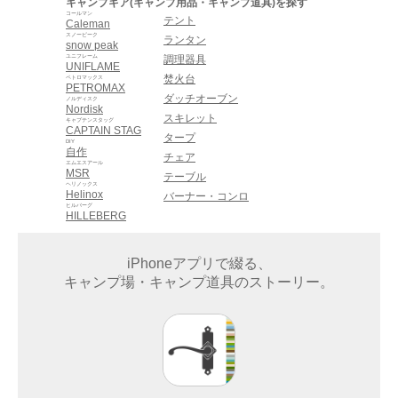
キャンプギア(キャンプ用品・キャンプ道具)を探す
コールマン
テント
Caleman
スノーピーク
ランタン
snow peak
ユニフレーム
調理器具
UNIFLAME
焚火台
ペトロマックス
PETROMAX
ダッチオーブン
ノルディスク
Nordisk
スキレット
キャプテンスタッグ
CAPTAIN STAG
タープ
DIY
自作
チェア
エムエスアール
MSR
テーブル
ヘリノックス
Helinox
バーナー・コンロ
ヒルバーグ
HILLEBERG
iPhoneアプリで綴る、
キャンプ場・キャンプ道具のストーリー。