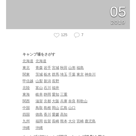
05
2019
125
7
キャンプ場をさがす
北海道
北海道
東北
青森
岩手
宮城
秋田
山形
福島
関東
茨城
栃木
群馬
埼玉
千葉
東京
神奈川
甲信越
山梨
新潟
長野
北陸
富山
石川
福井
東海
岐阜
静岡
愛知
三重
関西
滋賀
京都
大阪
兵庫
奈良
和歌山
中国
鳥取
島根
岡山
広島
山口
四国
徳島
香川
愛媛
高知
九州
福岡
佐賀
長崎
熊本
大分
宮崎
鹿児島
沖縄
沖縄