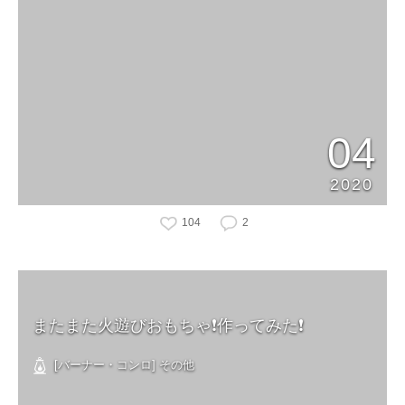
04
2020
104
2
またまた火遊びおもちゃ❗️作ってみた❗️
[バーナー・コンロ] その他