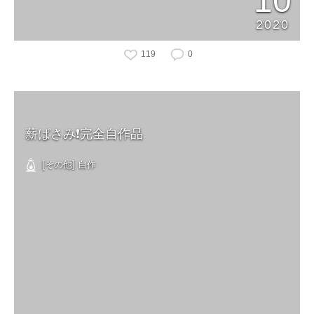
10
2020
119
0
薪ばさみ❗️完全自作品
[その他] 自作