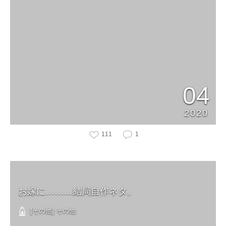
04
2020
111
1
お嫁に………結局自作ネタ。
[その他] その他