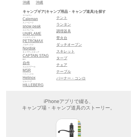
沖縄
沖縄
キャンプギア(キャンプ用品・キャンプ道具)を探す
コールマン
テント
Caleman
スノーピーク
ランタン
snow peak
ユニフレーム
調理器具
UNIFLAME
焚火台
ペトロマックス
PETROMAX
ダッチオーブン
ノルディスク
Nordisk
スキレット
キャプテンスタッグ
CAPTAIN STAG
タープ
DIY
自作
チェア
エムエスアール
MSR
テーブル
ヘリノックス
Helinox
バーナー・コンロ
ヒルバーグ
HILLEBERG
iPhoneアプリで綴る、
キャンプ場・キャンプ道具のストーリー。