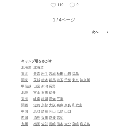
110
0
1 / 4ページ
次へ
キャンプ場をさがす
北海道
北海道
東北
青森
岩手
宮城
秋田
山形
福島
関東
茨城
栃木
群馬
埼玉
千葉
東京
神奈川
甲信越
山梨
新潟
長野
北陸
富山
石川
福井
東海
岐阜
静岡
愛知
三重
関西
滋賀
京都
大阪
兵庫
奈良
和歌山
中国
鳥取
島根
岡山
広島
山口
四国
徳島
香川
愛媛
高知
九州
福岡
佐賀
長崎
熊本
大分
宮崎
鹿児島