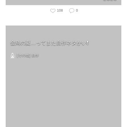
108
0
金鳥の夏…ってまた自作ネタかい❗️
[その他] 自作