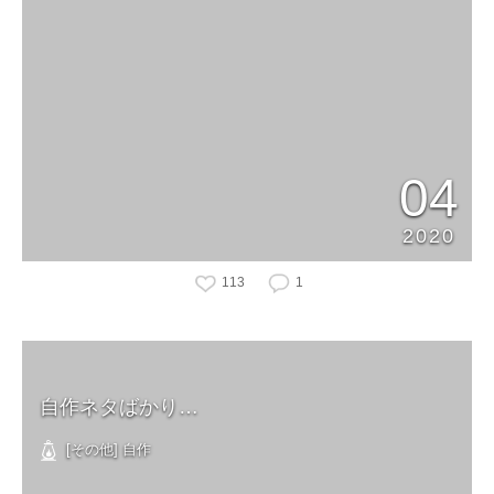
04
2020
113
1
自作ネタばかり…
[その他] 自作