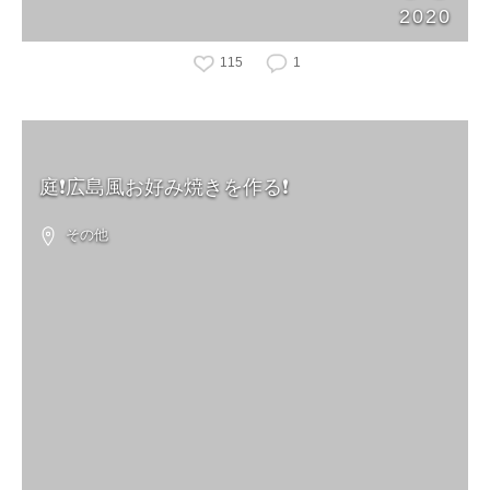
2020
115
1
庭❗️広島風お好み焼きを作る❗️
その他