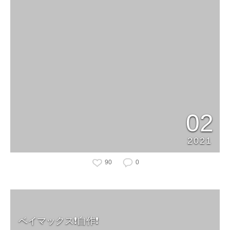
02
2021
90
0
ベイマックス❗️自作❗️