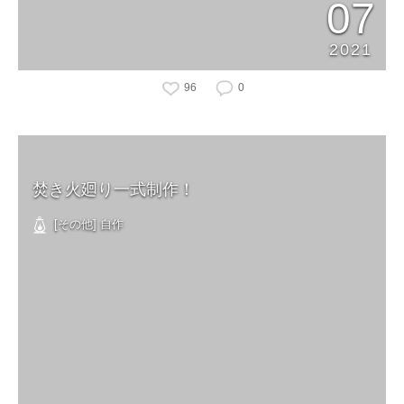
07
2021
96
0
焚き火廻り一式制作！
[その他] 自作