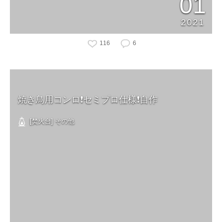
01
2021
116
6
焼き鳥用コンロ❗️セミプロ仕様❗️自作
[焚火台] その他