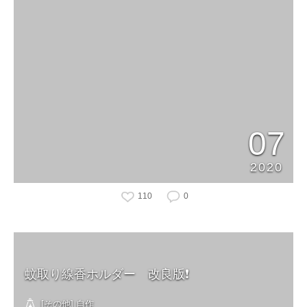
07
2020
110
0
蚊取り線香ホルダー 改良版❗️
[その他] 自作