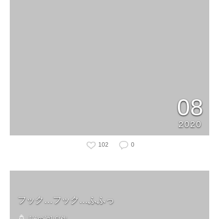
08
2020
102
0
フック…フック…ふふっ
[その他] 自作