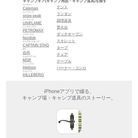
キャンプギア(キャンプ用品・キャンプ道具)を探す
コールマン
テント
Caleman
スノーピーク
ランタン
snow peak
ユニフレーム
調理器具
UNIFLAME
焚火台
ペトロマックス
PETROMAX
ダッチオーブン
ノルディスク
Nordisk
スキレット
キャプテンスタッグ
CAPTAIN STAG
タープ
DIY
自作
チェア
エムエスアール
MSR
テーブル
ヘリノックス
Helinox
バーナー・コンロ
ヒルバーグ
HILLEBERG
iPhoneアプリで綴る、
キャンプ場・キャンプ道具のストーリー。