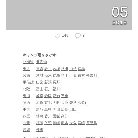
05
2019
148
2
キャンプ場をさがす
北海道
北海道
東北
青森
岩手
宮城
秋田
山形
福島
関東
茨城
栃木
群馬
埼玉
千葉
東京
神奈川
甲信越
山梨
新潟
長野
北陸
富山
石川
福井
東海
岐阜
静岡
愛知
三重
関西
滋賀
京都
大阪
兵庫
奈良
和歌山
中国
鳥取
島根
岡山
広島
山口
四国
徳島
香川
愛媛
高知
九州
福岡
佐賀
長崎
熊本
大分
宮崎
鹿児島
沖縄
沖縄