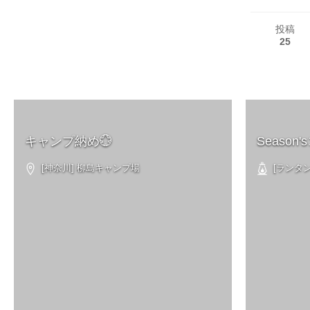
投稿
25
キャンプ納め💮
Seaso
[神奈川] 柳島キャンプ場
[ランタン]