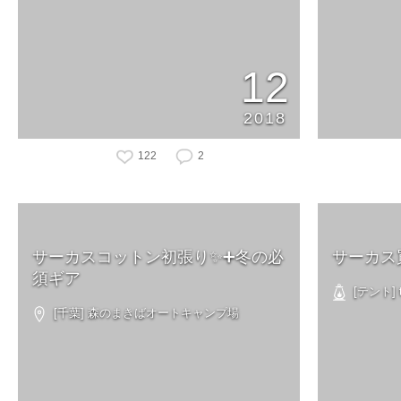
12
2018
122
2
サーカスコットン初張り✨➕冬の必
サーカス
須ギア
[テント] t
[千葉] 森のまきばオートキャンプ場