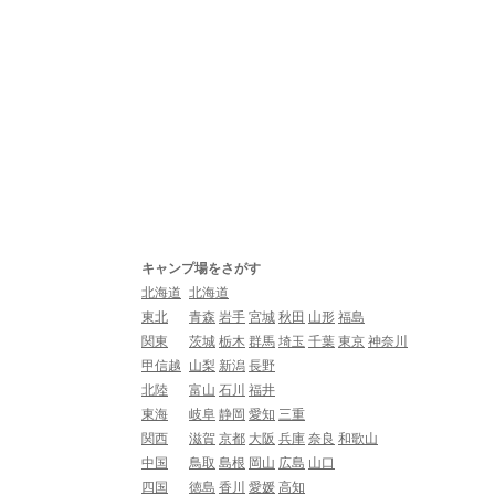
キャンプ場をさがす
北海道
北海道
東北
青森
岩手
宮城
秋田
山形
福島
関東
茨城
栃木
群馬
埼玉
千葉
東京
神奈川
甲信越
山梨
新潟
長野
北陸
富山
石川
福井
東海
岐阜
静岡
愛知
三重
関西
滋賀
京都
大阪
兵庫
奈良
和歌山
中国
鳥取
島根
岡山
広島
山口
四国
徳島
香川
愛媛
高知