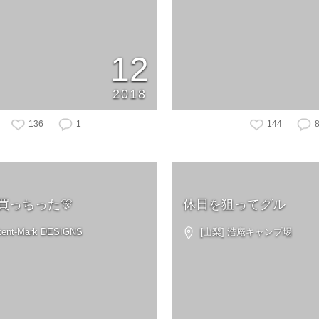
12
2018
136
1
144
買っちった🎊
休日を狙ってグル
ent-Mark DESIGNS
[山梨] 浩庵キャンプ場