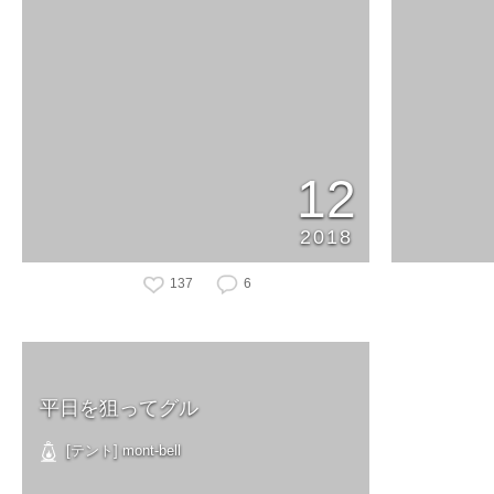
12
2018
137
6
平日を狙ってグル
[テント] mont-bell