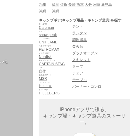
九州
福岡
佐賀
長崎
熊本
大分
宮崎
鹿児島
沖縄
沖縄
キャンプギア(キャンプ用品・キャンプ道具)を探す
コールマン
テント
Caleman
スノーピーク
ランタン
snow peak
ユニフレーム
調理器具
UNIFLAME
焚火台
ペトロマックス
PETROMAX
ダッチオーブン
ノルディスク
Nordisk
スキレット
トペ
キャプテンスタッグ
CAPTAIN STAG
タープ
DIY
自作
チェア
エムエスアール
MSR
テーブル
ヘリノックス
Helinox
バーナー・コンロ
ヒルバーグ
HILLEBERG
iPhoneアプリで綴る、
キャンプ場・キャンプ道具のストーリ
ー。