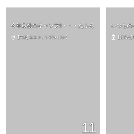
今年最後のキャンプ‼︎・・・たぶん
いつもの
[宮城] エコキャンプみちのく
[焚火台] 
11