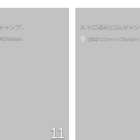
キャンプ。
久々に相棒と2人キャン
PETROMAX
[宮城] エコキャンプみちの
11