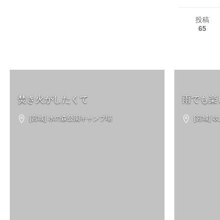
投稿
65
焚き火がしたくて
雨でも楽し
[宮城] 水の森公園キャンプ場
[宮城] 