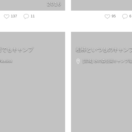
2016
137
11
95
6
雨でもキャンプ
相棒といつものキャン
ordisk
[宮城] 水の森公園キャンプ