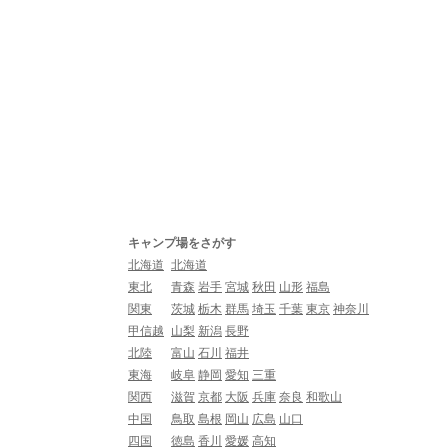
キャンプ場をさがす
北海道
北海道
東北
青森
岩手
宮城
秋田
山形
福島
関東
茨城
栃木
群馬
埼玉
千葉
東京
神奈川
甲信越
山梨
新潟
長野
北陸
富山
石川
福井
東海
岐阜
静岡
愛知
三重
関西
滋賀
京都
大阪
兵庫
奈良
和歌山
中国
鳥取
島根
岡山
広島
山口
四国
徳島
香川
愛媛
高知