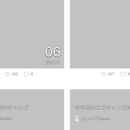
06
2017
142
8
157
1
GWキャンプ
今年初のエコキャンプ
ordisk
[シュラフ] deuter