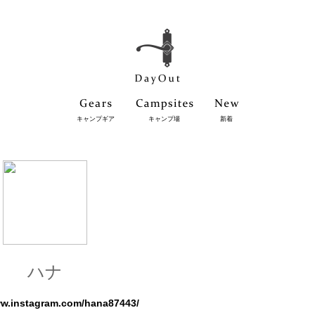
キャンプギア
キャンプ場
新着
ハナ
ww.instagram.com/hana87443/