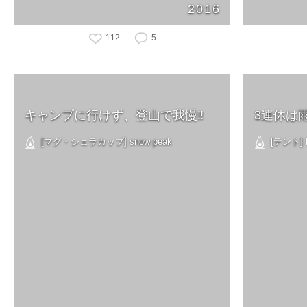
2016
112
5
キャンプに行けず、登山で我慢‼︎
3連休は
[マグ・シェラカップ] snow peak
[テント] N