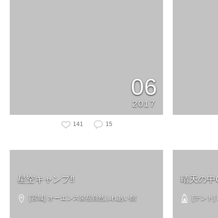
06
2017
141
15
星空キャンプ‼︎
晴天の中
[宮城] オーエンス泉岳自然ふれあい館
[テント] N