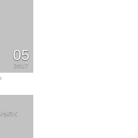
05
2017
0
みちのく