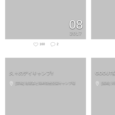
08
2017
160
2
久々のデイキャンプ‼︎
GOOUT
[宮城] 達居森と湖畔自然公園キャンプ場
[福島]