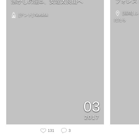
フォレス
沸かしの湯♨️、安達太良山へ
[福島]
[テント] Nordisk
だたら
03
2017
131
3