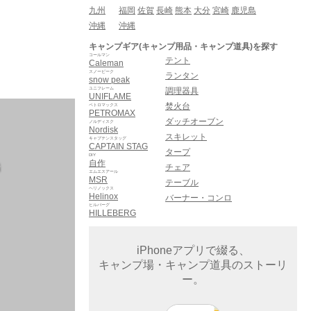
九州
福岡
佐賀
長崎
熊本
大分
宮崎
鹿児島
沖縄
沖縄
キャンプギア(キャンプ用品・キャンプ道具)を探す
コールマン
テント
Caleman
スノーピーク
ランタン
snow peak
ユニフレーム
調理器具
UNIFLAME
焚火台
ペトロマックス
PETROMAX
ダッチオーブン
ノルディスク
Nordisk
スキレット
キャプテンスタッグ
CAPTAIN STAG
タープ
DIY
自作
場
チェア
エムエスアール
MSR
テーブル
ヘリノックス
Helinox
バーナー・コンロ
ヒルバーグ
HILLEBERG
iPhoneアプリで綴る、
キャンプ場・キャンプ道具のストーリ
ー。