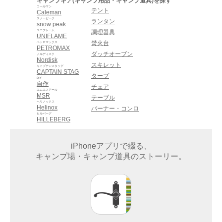
キャンプギア(キャンプ用品・キャンプ道具)を探す
コールマン
テント
Caleman
スノーピーク
ランタン
snow peak
ユニフレーム
調理器具
UNIFLAME
焚火台
ペトロマックス
PETROMAX
ダッチオーブン
ノルディスク
Nordisk
スキレット
キャプテンスタッグ
CAPTAIN STAG
タープ
DIY
自作
チェア
エムエスアール
MSR
テーブル
ヘリノックス
Helinox
バーナー・コンロ
ヒルバーグ
HILLEBERG
iPhoneアプリで綴る、
キャンプ場・キャンプ道具のストーリー。