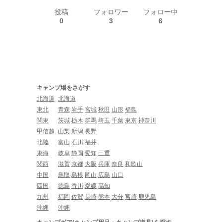
投稿
フォロワー
フォロー中
0
3
6
キャンプ場をさがす
北海道
北海道
東北
青森
岩手
宮城
秋田
山形
福島
関東
茨城
栃木
群馬
埼玉
千葉
東京
神奈川
甲信越
山梨
新潟
長野
北陸
富山
石川
福井
東海
岐阜
静岡
愛知
三重
関西
滋賀
京都
大阪
兵庫
奈良
和歌山
中国
鳥取
島根
岡山
広島
山口
四国
徳島
香川
愛媛
高知
九州
福岡
佐賀
長崎
熊本
大分
宮崎
鹿児島
沖縄
沖縄