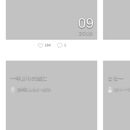
09
2018
184
1
一年ぶりの麓に
まる〜
[静岡] ふもとっぱら
[ストーブ