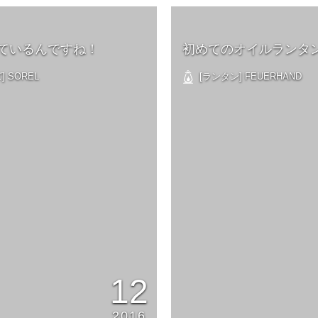
ているんですね！
初めてのオイルランタ
 SOREL
[ランタン] FEUERHAND
12
2016