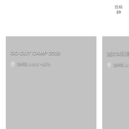
投稿
20
GO OUT CAMP 2018
麓の3日
[静岡] ふもとっぱら
[静岡] 