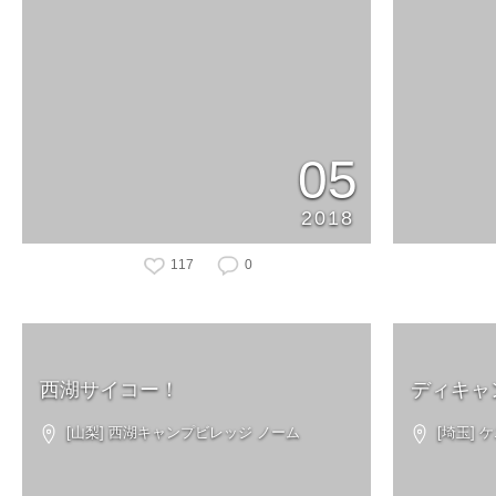
05
2018
117
0
西湖サイコー！
ディキャ
[山梨] 西湖キャンプビレッジ ノーム
[埼玉]