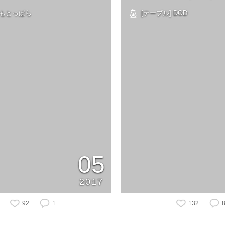
ふもとっぱら
[テーブル] DOD
05
2017
92
1
132