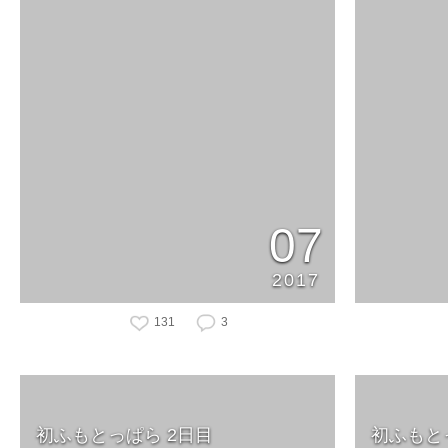
07
2017
131
3
初ふもとっぱら 2日目
初ふもと