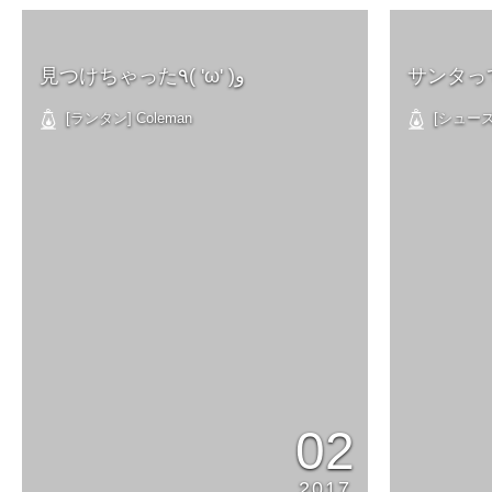
見つけちゃった٩( 'ω' )و
サンタっ
[ランタン] Coleman
[シューズ]
02
2017