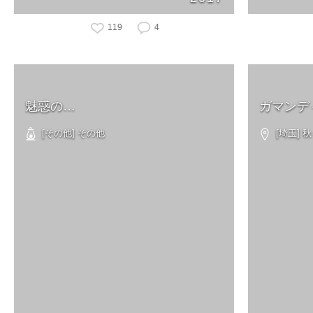
119
4
魅惑の…
ガマンデ
[その他] その他
[埼玉] 