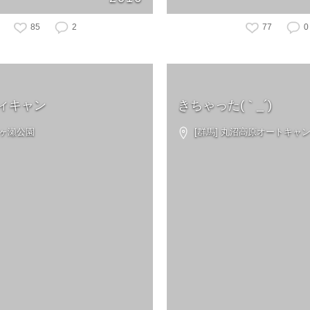
85
2
77
0
ィキャン
きちゃった(｀_´)ゞ
秋ヶ瀬公園
[群馬] 丸沼高原オートキャ