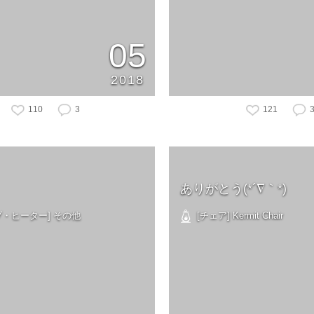
05
2018
110
3
121
ありがとう(*´∇｀*)
・ヒーター] その他
[チェア] Kermit Chair