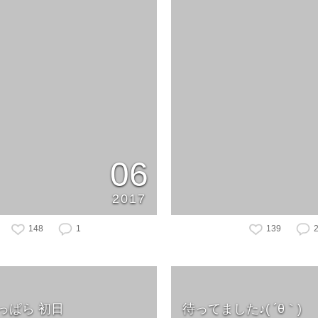
06
2017
148
1
139
っぱら 初日
待ってました♪( ´θ｀)