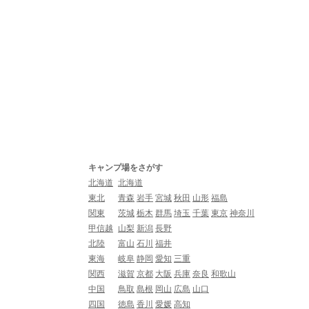
キャンプ場をさがす
北海道
北海道
東北
青森
岩手
宮城
秋田
山形
福島
関東
茨城
栃木
群馬
埼玉
千葉
東京
神奈川
甲信越
山梨
新潟
長野
北陸
富山
石川
福井
東海
岐阜
静岡
愛知
三重
関西
滋賀
京都
大阪
兵庫
奈良
和歌山
中国
鳥取
島根
岡山
広島
山口
四国
徳島
香川
愛媛
高知