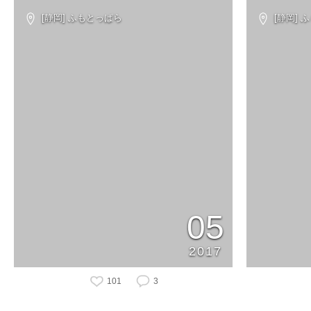
[静岡] ふもとっぱら
[静岡] 
05
2017
101
3