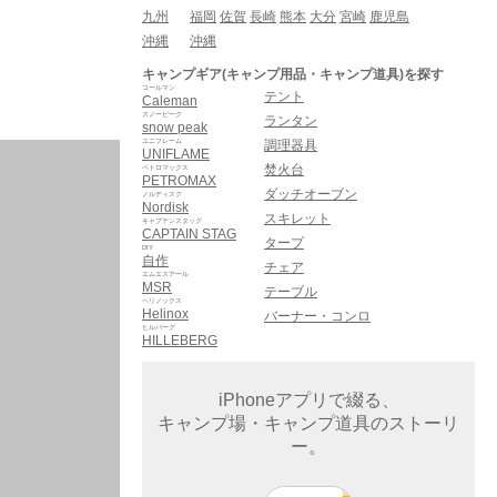
九州
福岡
佐賀
長崎
熊本
大分
宮崎
鹿児島
沖縄
沖縄
キャンプギア(キャンプ用品・キャンプ道具)を探す
コールマン
テント
Caleman
スノーピーク
ランタン
snow peak
ユニフレーム
調理器具
UNIFLAME
焚火台
ペトロマックス
PETROMAX
ダッチオーブン
ノルディスク
Nordisk
スキレット
キャプテンスタッグ
CAPTAIN STAG
タープ
DIY
自作
チェア
エムエスアール
MSR
テーブル
ヘリノックス
Helinox
バーナー・コンロ
ヒルバーグ
HILLEBERG
iPhoneアプリで綴る、
キャンプ場・キャンプ道具のストーリ
ー。