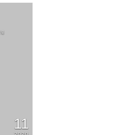
プ場
11
2020