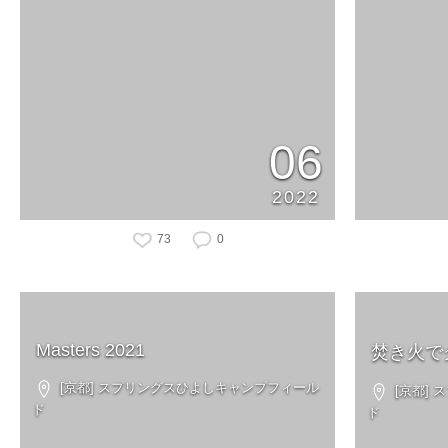
06
2022
73
0
Masters 2021
焚き火で
[京都] スプリングスひよしキャンプフィール
[京都]
ド
ド