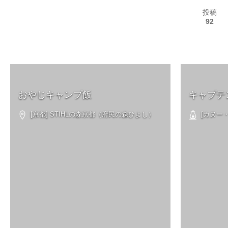
投稿
92
おやじキャンプ飯
キャプテ
[京都] STIHLの森京都（府民の森ひよし）
[カヌー・