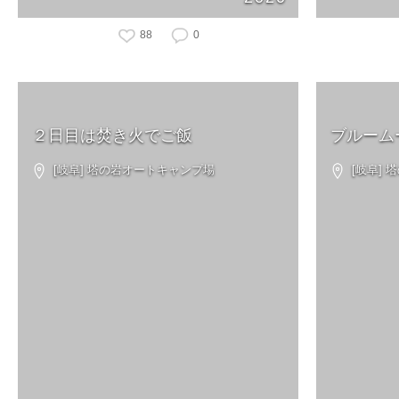
88
0
２日目は焚き火でご飯
ブルーム
[岐阜] 塔の岩オートキャンプ場
[岐阜]