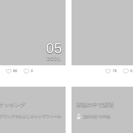
05
2021
86
0
79
0
クッキング
寒波の中で薪活
 スプリングスひよしキャンプフィール
[焚火台] その他