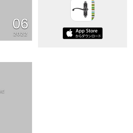
06
2022
ME