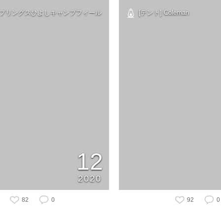
 スプリングスひよしキャンプフィール
[テント] Coleman
12
2020
82
0
92
0