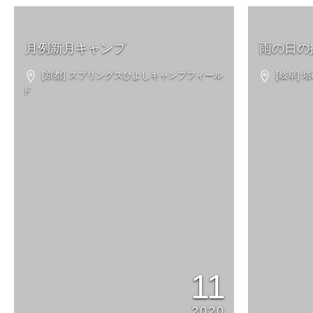
月例新月キャンプ
雨の日の
[京都] スプリングスひよしキャンプフィール
[岐阜]
ド
11
2020