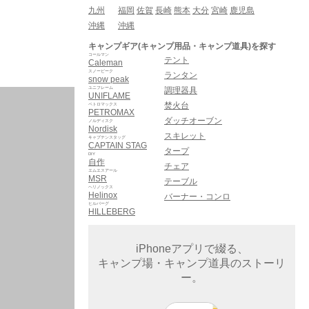
九州
福岡
佐賀
長崎
熊本
大分
宮崎
鹿児島
沖縄
沖縄
キャンプギア(キャンプ用品・キャンプ道具)を探す
コールマン
テント
Caleman
スノーピーク
ランタン
snow peak
ユニフレーム
調理器具
UNIFLAME
焚火台
ペトロマックス
PETROMAX
ダッチオーブン
ノルディスク
Nordisk
スキレット
キャプテンスタッグ
CAPTAIN STAG
タープ
DIY
自作
チェア
エムエスアール
MSR
テーブル
ヘリノックス
Helinox
バーナー・コンロ
ヒルバーグ
HILLEBERG
iPhoneアプリで綴る、
キャンプ場・キャンプ道具のストーリ
ー。