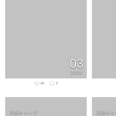
03
2021
80
0
月例キャンプ
月例キャ