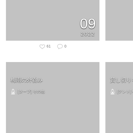
09
2022
61
0
梅雨の外呑み
貸し切り
[タープ] その他
[テント] C