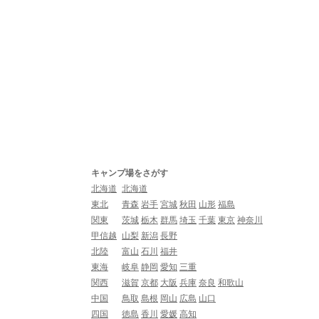
キャンプ場をさがす
北海道
北海道
東北
青森
岩手
宮城
秋田
山形
福島
関東
茨城
栃木
群馬
埼玉
千葉
東京
神奈川
甲信越
山梨
新潟
長野
北陸
富山
石川
福井
東海
岐阜
静岡
愛知
三重
関西
滋賀
京都
大阪
兵庫
奈良
和歌山
中国
鳥取
島根
岡山
広島
山口
四国
徳島
香川
愛媛
高知