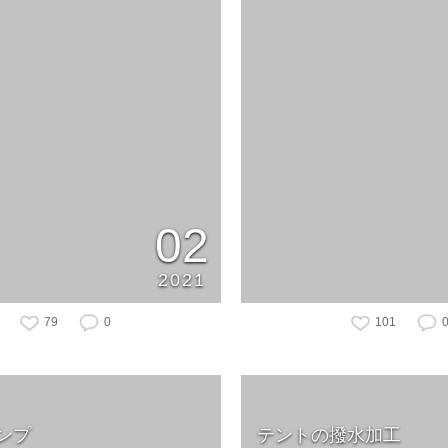
02
2021
79
0
101
ンプ
テントの撥水加工