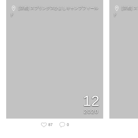
[京都] スプリングスひよしキャンプフィール
[京都]
ド
ド
12
2020
87
0