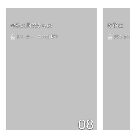
会社の同僚からの
晩酌に
[バーナー・コンロ] EPI
[ランタン]
08