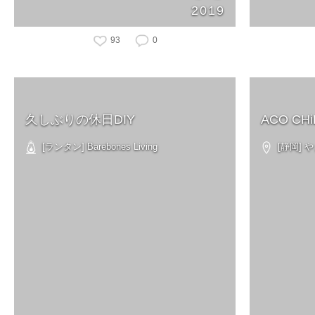
2019
93
0
久しぶりの休日DIY
ACO CH
[ランタン] Barebones Living
[静岡]