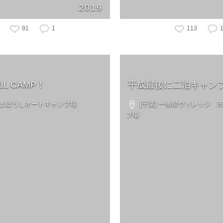
2019
91
1
113
iLL CAMP！
平成最後に二泊キャン
 やまぼうしオートキャンプ場
[千葉] 一番星ヴィレッジ 
プ場