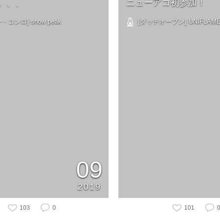
、、、
ニューアコ初参加！
コンロ] snow peak
[ダッチオーブン] UNIFLAM
09
2019
103
0
101