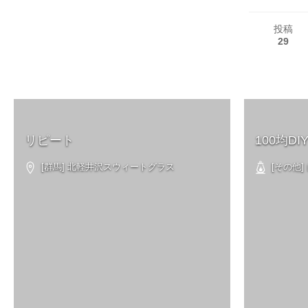
投稿
29
リピート
100均DI
[群馬] 北軽井沢スウィートグラス
[その他]