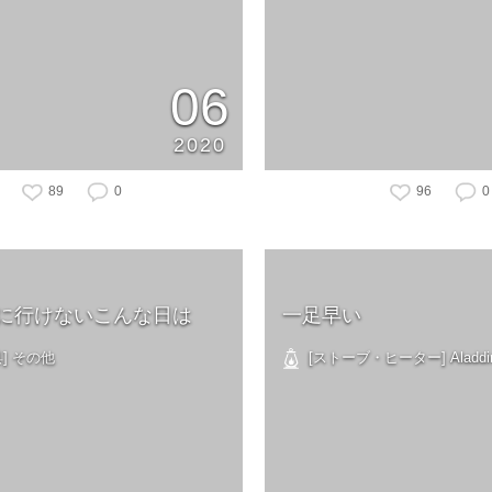
06
2020
89
0
96
0
に行けないこんな日は
一足早い
] その他
[ストーブ・ヒーター] Aladdi