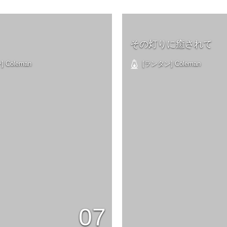
その灯りに癒されて
 Coleman
[ランタン] Coleman
07