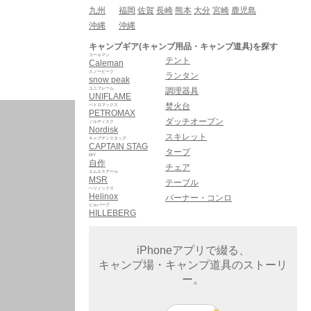
九州
福岡
佐賀
長崎
熊本
大分
宮崎
鹿児島
沖縄
沖縄
キャンプギア(キャンプ用品・キャンプ道具)を探す
コールマン
テント
Caleman
スノーピーク
ランタン
snow peak
ユニフレーム
調理器具
UNIFLAME
焚火台
ペトロマックス
PETROMAX
ダッチオーブン
ノルディスク
Nordisk
スキレット
キャプテンスタッグ
CAPTAIN STAG
タープ
DIY
自作
チェア
エムエスアール
MSR
テーブル
ヘリノックス
Helinox
バーナー・コンロ
ヒルバーグ
HILLEBERG
iPhoneアプリで綴る、
キャンプ場・キャンプ道具のストーリ
ー。