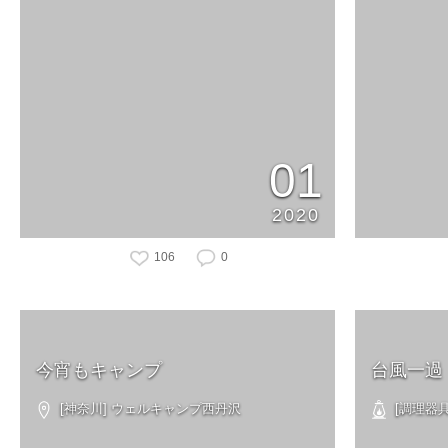
01
2020
106
0
今宵もキャンプ
台風一過
[神奈川] ウェルキャンプ西丹沢
[調理器具]