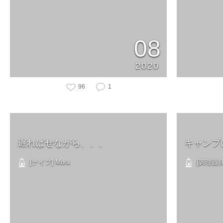
08
2020
96
1
遅ればせながら、、、
キャンプ
[ナイフ] Mora
[調理器具