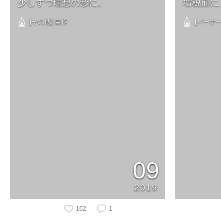
少しずつ理想の形に。
増税前に
[その他] 自作
[バーナー・
09
2019
102
1