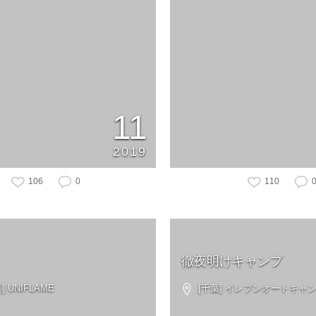
11
2019
106
0
110
徹夜明けキャンプ
 UNIFLAME
[千葉] イレブンオートキャ