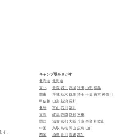
キャンプ場をさがす
北海道
北海道
東北
青森
岩手
宮城
秋田
山形
福島
関東
茨城
栃木
群馬
埼玉
千葉
東京
神奈川
甲信越
山梨
新潟
長野
北陸
富山
石川
福井
東海
岐阜
静岡
愛知
三重
関西
滋賀
京都
大阪
兵庫
奈良
和歌山
中国
鳥取
島根
岡山
広島
山口
ます。
四国
徳島
香川
愛媛
高知