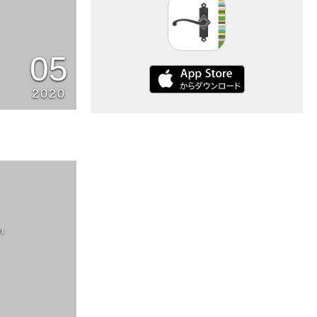
05
2020
n