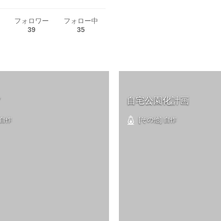
フォロワー
フォロー中
39
35
Y
自宅公園化計画
 自作
[その他] 自作