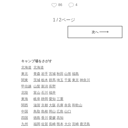
86
4
1 / 2ページ
次へ
キャンプ場をさがす
北海道
北海道
東北
青森
岩手
宮城
秋田
山形
福島
関東
茨城
栃木
群馬
埼玉
千葉
東京
神奈川
甲信越
山梨
新潟
長野
北陸
富山
石川
福井
東海
岐阜
静岡
愛知
三重
関西
滋賀
京都
大阪
兵庫
奈良
和歌山
中国
鳥取
島根
岡山
広島
山口
四国
徳島
香川
愛媛
高知
九州
福岡
佐賀
長崎
熊本
大分
宮崎
鹿児島