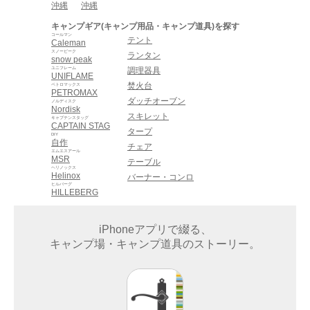
沖縄
沖縄
キャンプギア(キャンプ用品・キャンプ道具)を探す
コールマン
テント
Caleman
スノーピーク
ランタン
snow peak
ユニフレーム
調理器具
UNIFLAME
焚火台
ペトロマックス
PETROMAX
ダッチオーブン
ノルディスク
Nordisk
スキレット
キャプテンスタッグ
CAPTAIN STAG
タープ
DIY
自作
チェア
エムエスアール
MSR
テーブル
ヘリノックス
Helinox
バーナー・コンロ
ヒルバーグ
HILLEBERG
iPhoneアプリで綴る、
キャンプ場・キャンプ道具のストーリー。