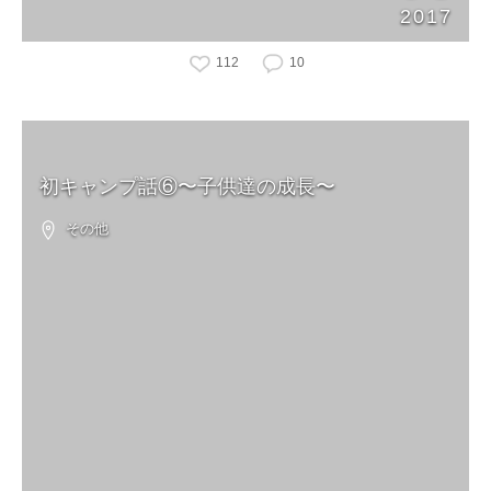
2017
112
10
初キャンプ話⑥〜子供達の成長〜
その他