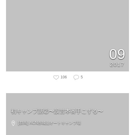
09
2017
106
5
初キャンプ話②〜設営本番手こずる〜
[群馬] ACN赤城山オートキャンプ場