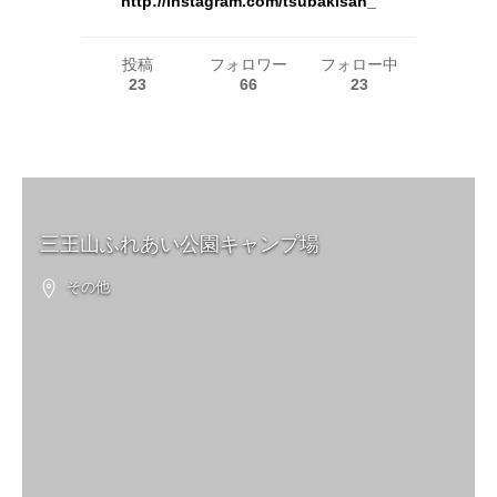
http://instagram.com/tsubakisan_
投稿
フォロワー
フォロー中
23
66
23
三王山ふれあい公園キャンプ場
その他