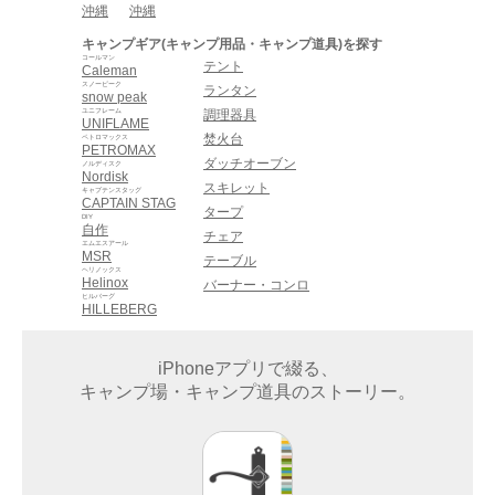
沖縄
沖縄
キャンプギア(キャンプ用品・キャンプ道具)を探す
コールマン
テント
Caleman
スノーピーク
ランタン
snow peak
ユニフレーム
調理器具
UNIFLAME
焚火台
ペトロマックス
PETROMAX
ダッチオーブン
ノルディスク
Nordisk
スキレット
キャプテンスタッグ
CAPTAIN STAG
タープ
DIY
自作
チェア
エムエスアール
MSR
テーブル
ヘリノックス
Helinox
バーナー・コンロ
ヒルバーグ
HILLEBERG
iPhoneアプリで綴る、
キャンプ場・キャンプ道具のストーリー。