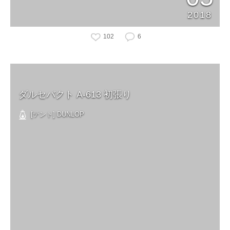
2018
102
6
ダルセバクト A-613 初張り
[テント] DUNLOP