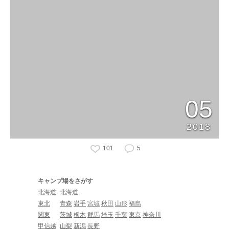
05
2018
101
5
キャンプ場をさがす
北海道
北海道
東北
青森
岩手
宮城
秋田
山形
福島
関東
茨城
栃木
群馬
埼玉
千葉
東京
神奈川
甲信越
山梨
新潟
長野