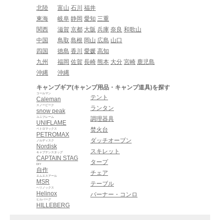
北陸
富山
石川
福井
東海
岐阜
静岡
愛知
三重
関西
滋賀
京都
大阪
兵庫
奈良
和歌山
中国
鳥取
島根
岡山
広島
山口
四国
徳島
香川
愛媛
高知
九州
福岡
佐賀
長崎
熊本
大分
宮崎
鹿児島
沖縄
沖縄
キャンプギア(キャンプ用品・キャンプ道具)を探す
コールマン
テント
Caleman
スノーピーク
ランタン
snow peak
ユニフレーム
調理器具
UNIFLAME
焚火台
ペトロマックス
PETROMAX
ダッチオーブン
ノルディスク
Nordisk
スキレット
キャプテンスタッグ
CAPTAIN STAG
タープ
DIY
自作
チェア
エムエスアール
MSR
テーブル
ヘリノックス
Helinox
バーナー・コンロ
ヒルバーグ
HILLEBERG