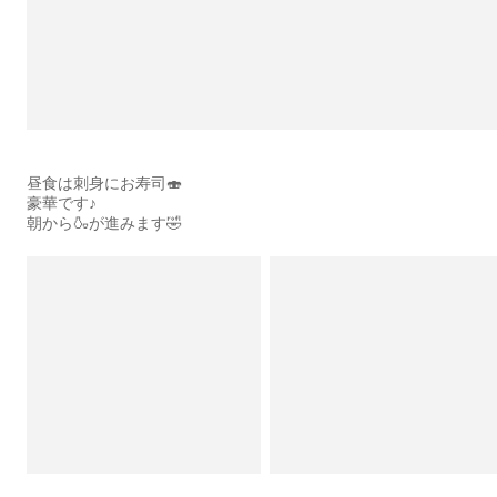
昼食は刺身にお寿司🍣
豪華です♪
朝から🍶が進みます🤣