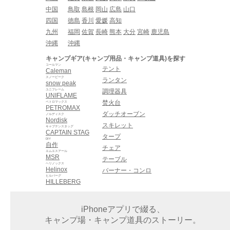
中国
鳥取
島根
岡山
広島
山口
四国
徳島
香川
愛媛
高知
九州
福岡
佐賀
長崎
熊本
大分
宮崎
鹿児島
沖縄
沖縄
キャンプギア(キャンプ用品・キャンプ道具)を探す
コールマン
テント
Caleman
スノーピーク
ランタン
snow peak
ユニフレーム
調理器具
UNIFLAME
焚火台
ペトロマックス
PETROMAX
ダッチオーブン
ノルディスク
Nordisk
スキレット
キャプテンスタッグ
CAPTAIN STAG
タープ
DIY
自作
チェア
エムエスアール
MSR
テーブル
ヘリノックス
Helinox
バーナー・コンロ
ヒルバーグ
HILLEBERG
iPhoneアプリで綴る、
キャンプ場・キャンプ道具のストーリー。