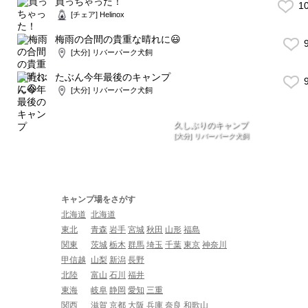
買っちゃった！
1
[チェア] Helinox
梅雨の合間の貴重な晴れに😃
9
[大分] リバーパーク犬飼
たぶん今年最後のキャンプ
9
[大分] リバーパーク犬飼
久しぶりのキャンプ
[大分] リバーパーク犬飼
キャンプ場をさがす
北海道
北海道
東北
青森
岩手
宮城
秋田
山形
福島
関東
茨城
栃木
群馬
埼玉
千葉
東京
神奈川
甲信越
山梨
新潟
長野
北陸
富山
石川
福井
東海
岐阜
静岡
愛知
三重
関西
滋賀
京都
大阪
兵庫
奈良
和歌山