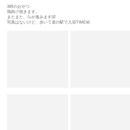
3時のおやつ
鶏肉🍗焼きます。
またまた、🍶が進みます🤣
写真はないけど、歩いて道の駅で入浴TIME🛀