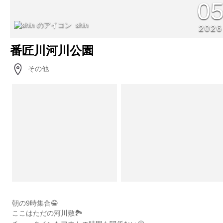
0
shin
2026
番匠川河川公園
その他
朝の9時集合😁
ここはただの河川敷🏞️