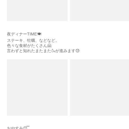
夜ディナーTIME🍽️
ステーキ、牡蠣、などなど。
色々な食材がたくさん🤗
言わずと知れたまたまた🍶が進みます😓
おやすみ😴