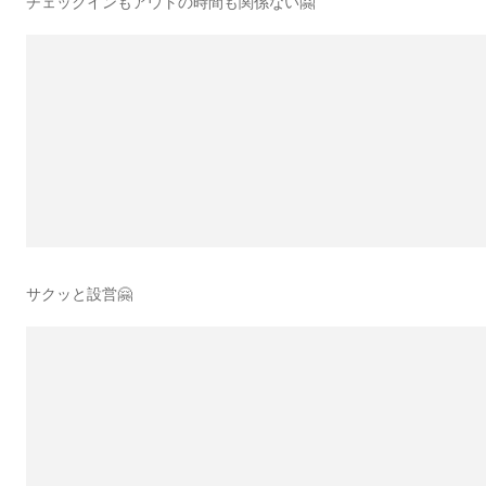
チェックインもアウトの時間も関係ない🤗
サクッと設営🤗