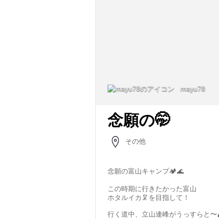
mayu78
念願の🤭
その他
念願の富山キャンプ🏕️🌊
この時期に行きたかった富山
ホタルイカ🦑を目指して！
行く道中、立山連峰がうっすらと〜🏔️