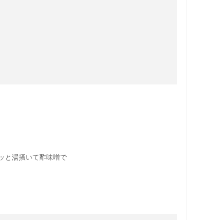
ッと湯掻いて酢味噌で