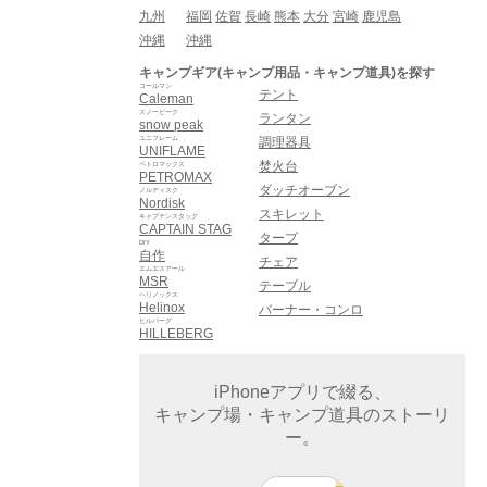
九州
福岡
佐賀
長崎
熊本
大分
宮崎
鹿児島
沖縄
沖縄
キャンプギア(キャンプ用品・キャンプ道具)を探す
コールマン
テント
Caleman
スノーピーク
ランタン
snow peak
ユニフレーム
調理器具
UNIFLAME
焚火台
ペトロマックス
PETROMAX
ダッチオーブン
ノルディスク
Nordisk
スキレット
キャプテンスタッグ
CAPTAIN STAG
タープ
DIY
自作
チェア
エムエスアール
MSR
テーブル
ヘリノックス
Helinox
バーナー・コンロ
ヒルバーグ
HILLEBERG
iPhoneアプリで綴る、
キャンプ場・キャンプ道具のストーリ
ー。