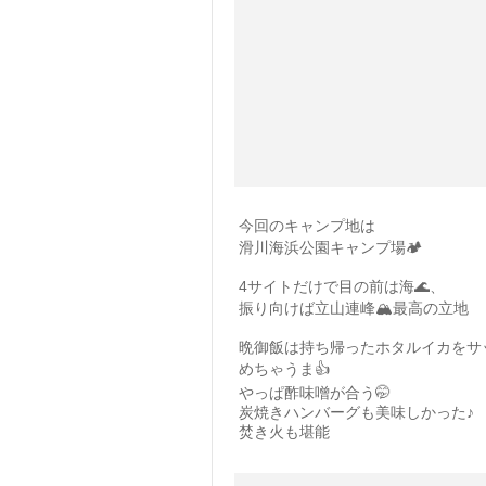
今回のキャンプ地は
滑川海浜公園キャンプ場🏕️
4サイトだけで目の前は海🌊、
振り向けば立山連峰🏔️最高の立地
晩御飯は持ち帰ったホタルイカをサ
めちゃうま👍
やっぱ酢味噌が合う🤭
炭焼きハンバーグも美味しかった♪
焚き火も堪能