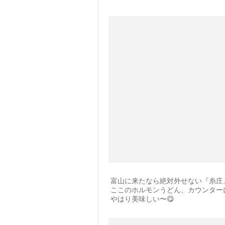
富山に来たなら絶対外せない『糸庄
ここのホルモンうどん、カウンター
やはり美味しい〜😋