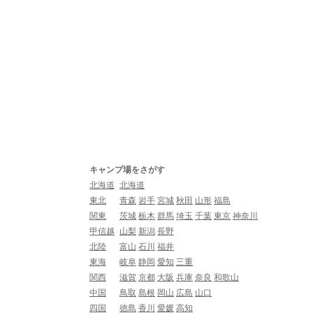
キャンプ場をさがす
北海道
北海道
東北
青森
岩手
宮城
秋田
山形
福島
関東
茨城
栃木
群馬
埼玉
千葉
東京
神奈川
甲信越
山梨
新潟
長野
北陸
富山
石川
福井
東海
岐阜
静岡
愛知
三重
関西
滋賀
京都
大阪
兵庫
奈良
和歌山
中国
鳥取
島根
岡山
広島
山口
四国
徳島
香川
愛媛
高知