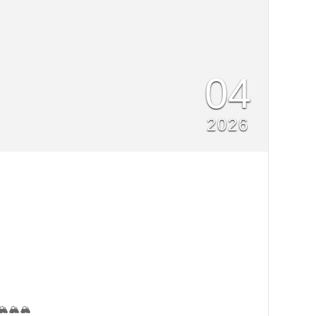
04
2026
️🏔️