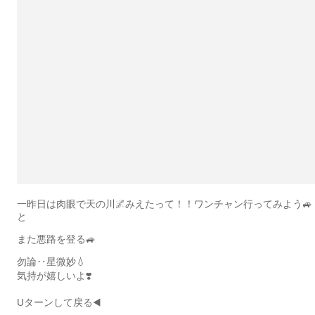
一昨日は肉眼で天の川🌌みえたって！！ワンチャン行ってみよう🚙
と
また悪路を登る🚙
勿論‥星微妙💧
気持が嬉しいよ❣️
Uターンして戻る◀️