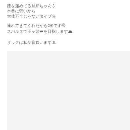
膝を痛めてる旦那ちゃん💧
本番に弱いから
大体万全じゃないタイプ㊙️
連れてきてくれたからOKです🤭
スパルタで王ヶ頭👑を目指します🏔️
ザックは私が背負います🙆‍♀️