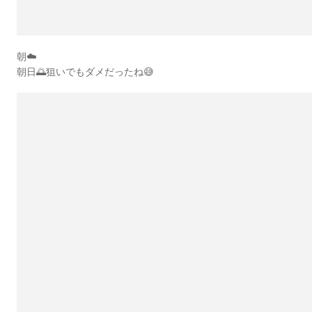
朝☁️
朝日🌅狙いでもダメだったね😅