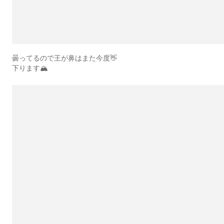
曇ってるので王が鼻はまた今度👋
下ります🏔️