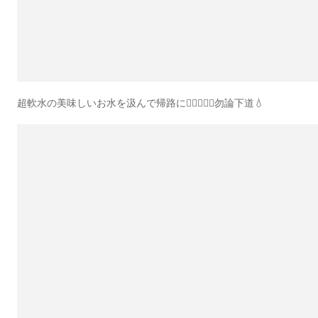
超軟水の美味しいお水を汲んで帰路に🙆‍♀️🙆🏻‍♂️勿論下道💧