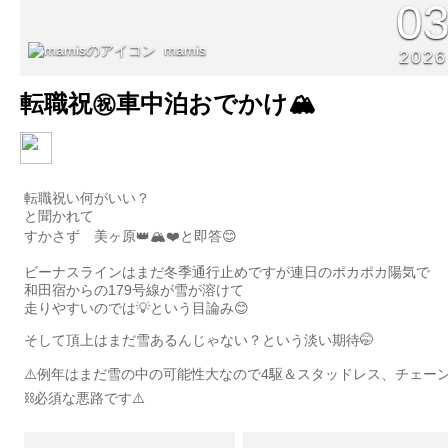
0
mamis
2026
転職祝㊗️車中泊おでかけ🏔️
転職祝い何がいい？
と聞かれて
すかさず 美ヶ原👑🏔️❤️と即答😊
ビーナスラインはまだ冬季通行止めですが連日のポカポカ陽気で
和田宿からの179号線が雪が溶けて
走りやすいのでは💡という目論み😊
そして頂上はまだ雪あるんじゃない？という淡い期待🤭
⚠️例年はまだ雪の中の可能性大なので4駆＆スタッドレス、チェー
⛓️必須な悪路です⚠️