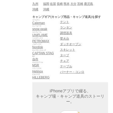
九州
福岡
佐賀
長崎
熊本
大分
宮崎
鹿児島
沖縄
沖縄
キャンプギア(キャンプ用品・キャンプ道具)を探す
コールマン
テント
Caleman
スノーピーク
ランタン
snow peak
ユニフレーム
調理器具
UNIFLAME
焚火台
ペトロマックス
PETROMAX
ダッチオーブン
ノルディスク
Nordisk
スキレット
キャプテンスタッグ
CAPTAIN STAG
タープ
DIY
自作
チェア
エムエスアール
MSR
テーブル
ヘリノックス
Helinox
バーナー・コンロ
ヒルバーグ
HILLEBERG
iPhoneアプリで綴る、
キャンプ場・キャンプ道具のストーリ
ー。