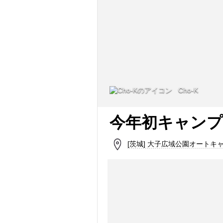
Cho-K
今年初キャンプ
[茨城] 大子広域公園オートキ