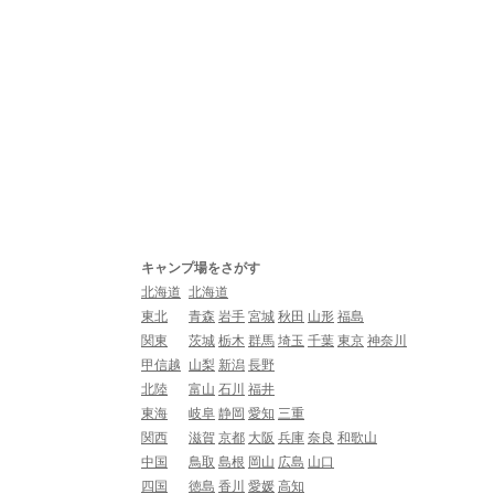
キャンプ場をさがす
北海道
北海道
東北
青森
岩手
宮城
秋田
山形
福島
関東
茨城
栃木
群馬
埼玉
千葉
東京
神奈川
甲信越
山梨
新潟
長野
北陸
富山
石川
福井
東海
岐阜
静岡
愛知
三重
関西
滋賀
京都
大阪
兵庫
奈良
和歌山
中国
鳥取
島根
岡山
広島
山口
四国
徳島
香川
愛媛
高知