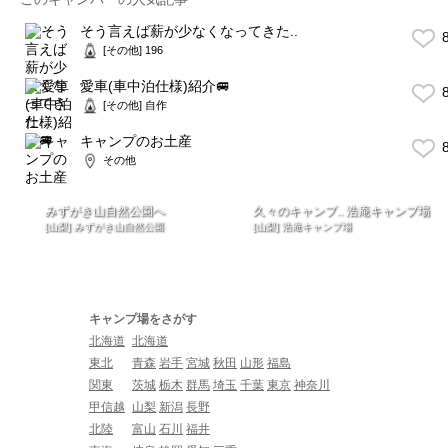
そう言えば薪が少なくなってきた..
8
[その他] 196
愛車(車中泊仕様)紹介🚐
8
[その他] 自作
キャンプのお土産
8
その他
みずがき山自然公園へ
久々のキャンプ.. 浩庵キャンプ場
[山梨] みずがき山自然公園
[山梨] 浩庵キャンプ場
キャンプ場をさがす
北海道
北海道
東北
青森
岩手
宮城
秋田
山形
福島
関東
茨城
栃木
群馬
埼玉
千葉
東京
神奈川
甲信越
山梨
新潟
長野
北陸
富山
石川
福井