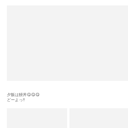
夕飯は鰻丼😋😋😋
どーよっ‼️