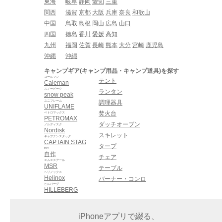
東海
岐阜
静岡
愛知
三重
関西
滋賀
京都
大阪
兵庫
奈良
和歌山
中国
鳥取
島根
岡山
広島
山口
四国
徳島
香川
愛媛
高知
九州
福岡
佐賀
長崎
熊本
大分
宮崎
鹿児島
沖縄
沖縄
キャンプギア(キャンプ用品・キャンプ道具)を探す
コールマン
テント
Caleman
スノーピーク
ランタン
snow peak
ユニフレーム
調理器具
UNIFLAME
焚火台
ペトロマックス
PETROMAX
ダッチオーブン
ノルディスク
Nordisk
スキレット
キャプテンスタッグ
CAPTAIN STAG
タープ
DIY
自作
チェア
エムエスアール
MSR
テーブル
ヘリノックス
Helinox
バーナー・コンロ
ヒルバーグ
HILLEBERG
iPhoneアプリで綴る、