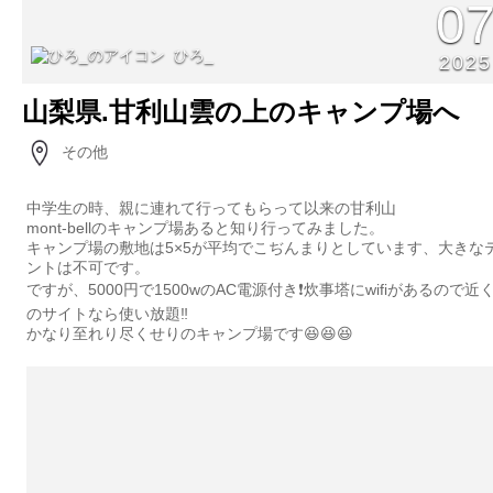
0
ひろ_
2025
山梨県.甘利山雲の上のキャンプ場へ
その他
中学生の時、親に連れて行ってもらって以来の甘利山
mont-bellのキャンプ場あると知り行ってみました。
キャンプ場の敷地は5×5が平均でこぢんまりとしています、大きな
ントは不可です。
ですが、5000円で1500wのAC電源付き❗️炊事塔にwifiがあるので近
のサイトなら使い放題‼️
かなり至れり尽くせりのキャンプ場です😆😆😆