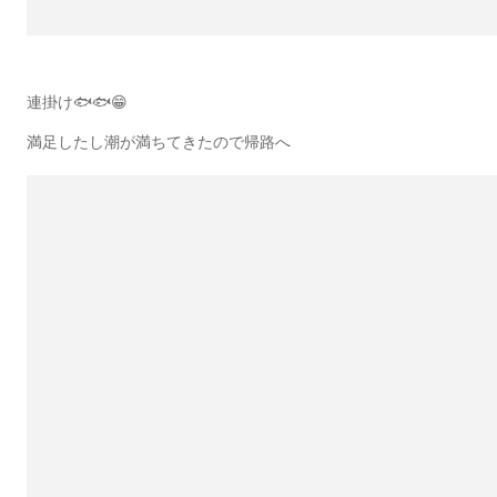
連掛け🐟🐟😁
満足したし潮が満ちてきたので帰路へ