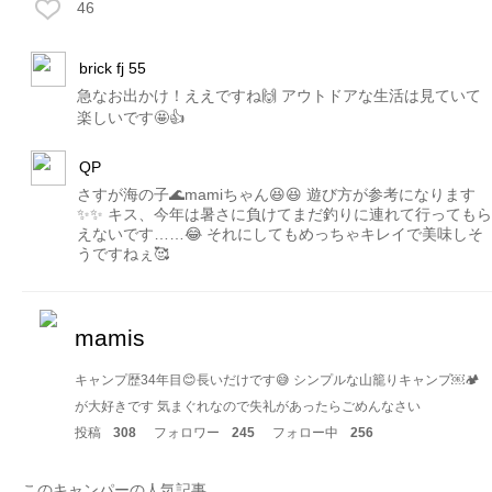
46
brick fj 55
急なお出かけ！ええですね🙌 アウトドアな生活は見ていて
楽しいです🤩👍
QP
さすが海の子🌊mamiちゃん😆😆 遊び方が参考になります
✨✨ キス、今年は暑さに負けてまだ釣りに連れて行ってもら
えないです……😂 それにしてもめっちゃキレイで美味しそ
うですねぇ🥰
mamis
キャンプ歴34年目😊長いだけです😅 シンプルな山籠りキャンプ￼🏕
が大好きです 気まぐれなので失礼があったらごめんなさい
投稿
308
フォロワー
245
フォロー中
256
このキャンパーの人気記事