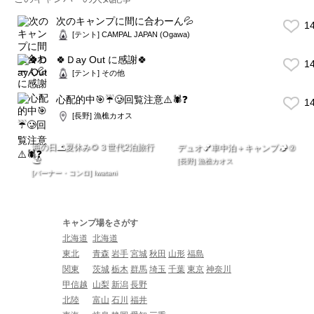
次のキャンプに間に合わーん💦
1
[テント] CAMPAL JAPAN (Ogawa)
🍀Ｄay Out に感謝🍀
1
[テント] その他
心配的中🎯☔️🥲回覧注意⚠️🕷❓
1
[長野] 漁樵カオス
海の日🌊夏休み🌻３世代2泊旅行
デュオ💕車中泊＋キャンプ🏕️②
🏖️
[長野] 漁樵カオス
[バーナー・コンロ] Iwatani
キャンプ場をさがす
北海道
北海道
東北
青森
岩手
宮城
秋田
山形
福島
関東
茨城
栃木
群馬
埼玉
千葉
東京
神奈川
甲信越
山梨
新潟
長野
北陸
富山
石川
福井