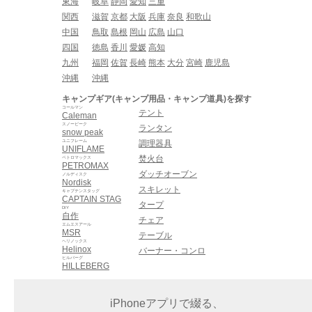
東海
岐阜
静岡
愛知
三重
関西
滋賀
京都
大阪
兵庫
奈良
和歌山
中国
鳥取
島根
岡山
広島
山口
四国
徳島
香川
愛媛
高知
九州
福岡
佐賀
長崎
熊本
大分
宮崎
鹿児島
沖縄
沖縄
キャンプギア(キャンプ用品・キャンプ道具)を探す
コールマン
テント
Caleman
スノーピーク
ランタン
snow peak
ユニフレーム
調理器具
UNIFLAME
焚火台
ペトロマックス
PETROMAX
ダッチオーブン
ノルディスク
Nordisk
スキレット
キャプテンスタッグ
CAPTAIN STAG
タープ
DIY
自作
チェア
エムエスアール
MSR
テーブル
ヘリノックス
Helinox
バーナー・コンロ
ヒルバーグ
HILLEBERG
iPhoneアプリで綴る、