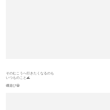
そのむこうへ行きたくなるのも
いつものこと🌊
磯遊び😁