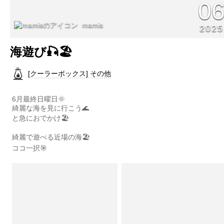
0
mamis
2025
海遊び🎣🏖️
[クーラーボックス] その他
6月最終日曜日🌞
綺麗な海を見に行こう🌊
と急におでかけ🏖️
綺麗で遊べる近場の海🏖️
ココ一択🎯