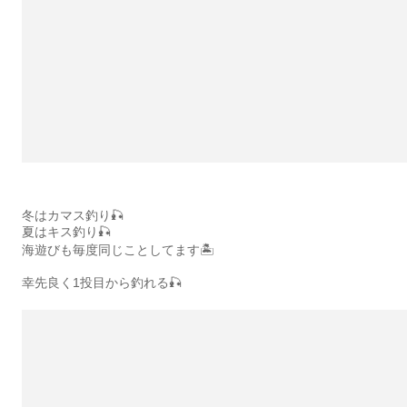
冬はカマス釣り🎣
夏はキス釣り🎣
海遊びも毎度同じことしてます🏝️
幸先良く1投目から釣れる🎣