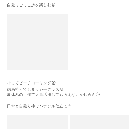
自撮りごっこ🤳を楽しむ😁
そしてビーチコーミング🏖️
結局拾ってしまうシーグラス🧊
夏休みの工作で大量活用してもらえないかしらん🙄
日傘と自撮り棒でパラソル仕立て⛱️