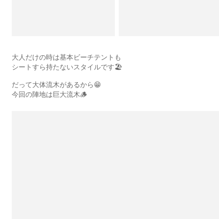
大人だけの時は基本ビーチテントも
シートすら持たないスタイルです🏖️
だって大体流木があるから😁
今回の陣地は巨大流木🪵