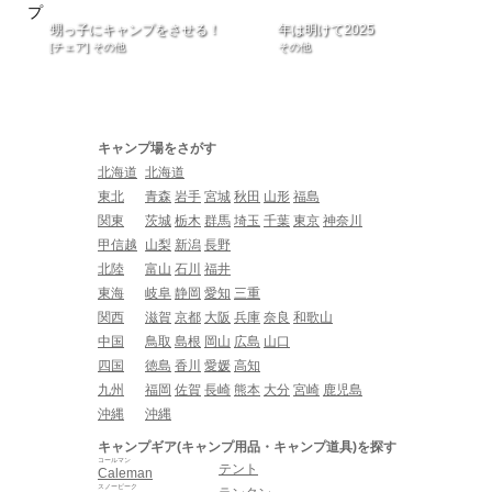
甥っ子にキャンプをさせる！
年は明けて2025
[チェア] その他
その他
キャンプ場をさがす
北海道
北海道
東北
青森
岩手
宮城
秋田
山形
福島
関東
茨城
栃木
群馬
埼玉
千葉
東京
神奈川
甲信越
山梨
新潟
長野
北陸
富山
石川
福井
東海
岐阜
静岡
愛知
三重
関西
滋賀
京都
大阪
兵庫
奈良
和歌山
中国
鳥取
島根
岡山
広島
山口
四国
徳島
香川
愛媛
高知
九州
福岡
佐賀
長崎
熊本
大分
宮崎
鹿児島
沖縄
沖縄
キャンプギア(キャンプ用品・キャンプ道具)を探す
コールマン
テント
Caleman
スノーピーク