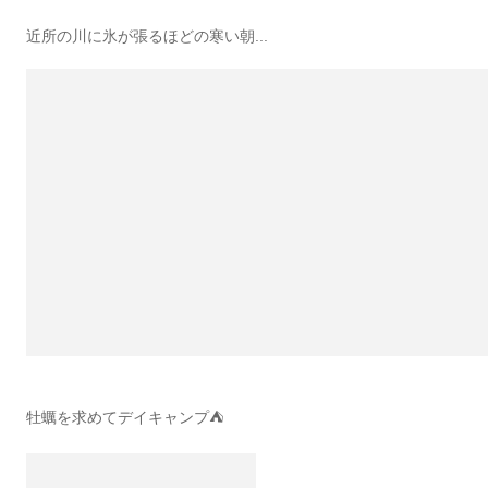
近所の川に氷が張るほどの寒い朝...
牡蠣を求めてデイキャンプ⛺️