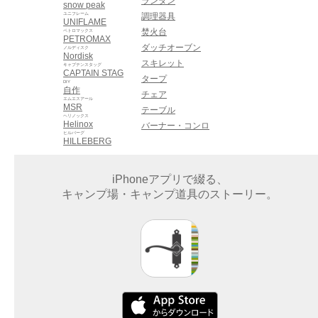
ランタン
snow peak
ユニフレーム
調理器具
UNIFLAME
焚火台
ペトロマックス
PETROMAX
ダッチオーブン
ノルディスク
Nordisk
スキレット
キャプテンスタッグ
CAPTAIN STAG
タープ
DIY
自作
チェア
エムエスアール
MSR
テーブル
ヘリノックス
Helinox
バーナー・コンロ
ヒルバーグ
HILLEBERG
iPhoneアプリで綴る、
キャンプ場・キャンプ道具のストーリー。