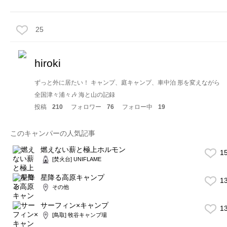
25
hiroki
ずっと外に居たい！ キャンプ、庭キャンプ、車中泊 形を変えながら
全国津々浦々🎶 海と山の記録
投稿
210
フォロワー
76
フォロー中
19
このキャンパーの人気記事
燃えない薪と極上ホルモン
1
[焚火台] UNIFLAME
星降る高原キャンプ
1
その他
サーフィン×キャンプ
1
[鳥取] 牧谷キャンプ場