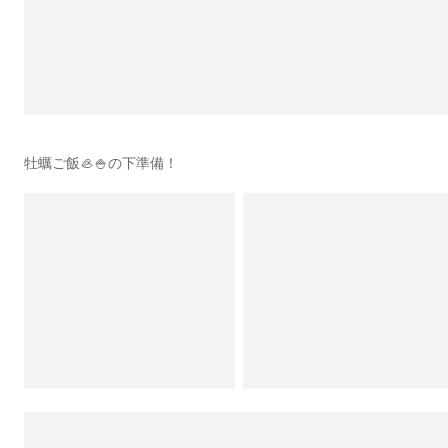
牡蠣ご飯🦪🍚の下準備！