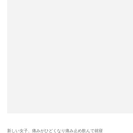
新しい女子、痛みがひどくなり痛み止め飲んで就寝