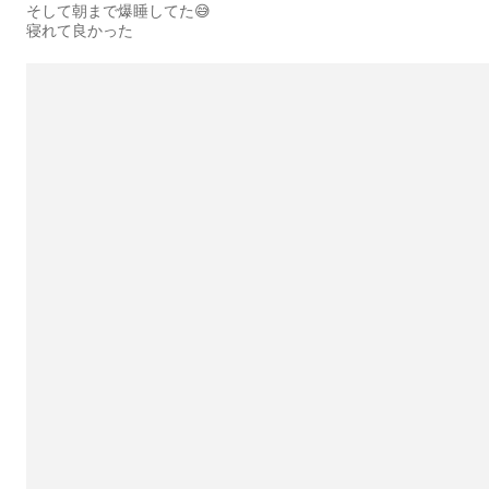
そして朝まで爆睡してた😅
寝れて良かった