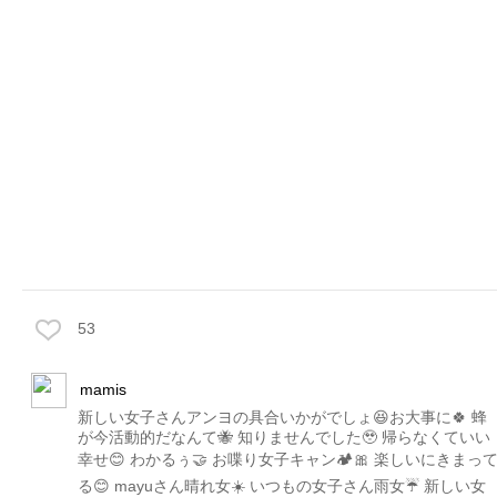
53
mamis
新しい女子さんアンヨの具合いかがでしょ😆お大事に🍀 蜂
が今活動的だなんて🐝 知りませんでした🥹 帰らなくていい
幸せ😊 わかるぅ🤝 お喋り女子キャン🏕️🎀 楽しいにきまっ
る😊 mayuさん晴れ女☀️ いつもの女子さん雨女☔️ 新しい女