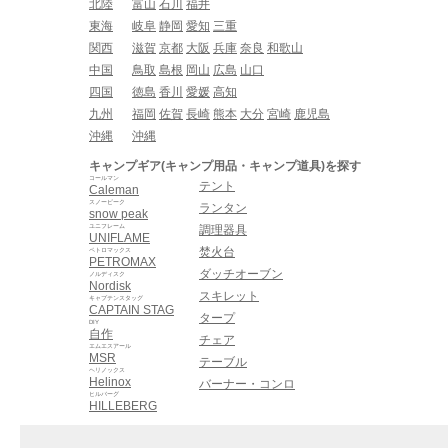
北陸
富山
石川
福井
東海
岐阜
静岡
愛知
三重
関西
滋賀
京都
大阪
兵庫
奈良
和歌山
中国
鳥取
島根
岡山
広島
山口
四国
徳島
香川
愛媛
高知
九州
福岡
佐賀
長崎
熊本
大分
宮崎
鹿児島
沖縄
沖縄
キャンプギア(キャンプ用品・キャンプ道具)を探す
コールマン
テント
Caleman
スノーピーク
ランタン
snow peak
ユニフレーム
調理器具
UNIFLAME
焚火台
ペトロマックス
PETROMAX
ダッチオーブン
ノルディスク
Nordisk
スキレット
キャプテンスタッグ
CAPTAIN STAG
タープ
DIY
自作
チェア
エムエスアール
MSR
テーブル
ヘリノックス
Helinox
バーナー・コンロ
ヒルバーグ
HILLEBERG