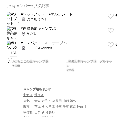
このキャンパーの人気記事
#ワットノット #マルチシート
6
[その他] その他
#白樺高原キャンプ場
5
その他
#コンパクトアルミテーブル
5
[テーブル] Coleman
#ならここの里キャンプ場
#和知野川キャンプ場 グルキャ
その他
ン
その他
キャンプ場をさがす
北海道
北海道
東北
青森
岩手
宮城
秋田
山形
福島
関東
茨城
栃木
群馬
埼玉
千葉
東京
神奈川
甲信越
山梨
新潟
長野