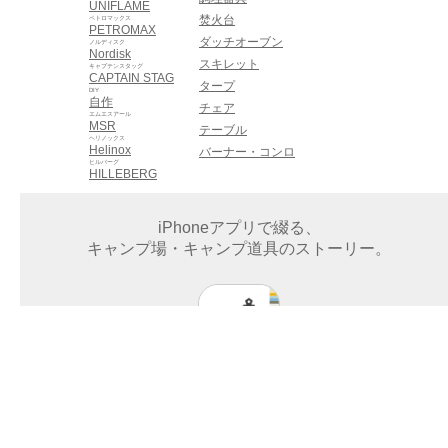
UNIFLAME
焚火台
ペトロマックス
PETROMAX
ダッチオーブン
ノルディスク
Nordisk
スキレット
キャプテンスタッグ
CAPTAIN STAG
タープ
DIY
自作
チェア
エムエスアール
MSR
テーブル
ヘリノックス
Helinox
バーナー・コンロ
ヒルバーグ
HILLEBERG
iPhoneアプリで綴る、
キャンプ場・キャンプ道具のストーリー。