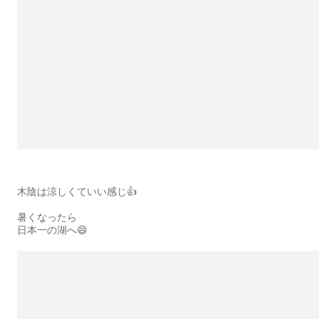
木陰は涼しくていい感じ👍
暑くなったら
日本一の湖へ😄