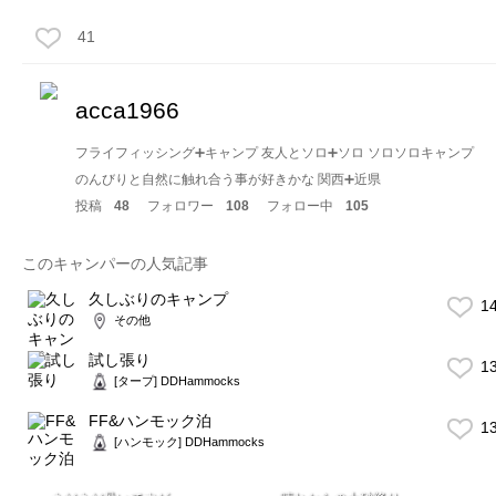
41
acca1966
フライフィッシング➕キャンプ 友人とソロ➕ソロ ソロソロキャンプ
のんびりと自然に触れ合う事が好きかな 関西➕近県
投稿
48
フォロワー
108
フォロー中
105
このキャンパーの人気記事
久しぶりのキャンプ
1
その他
試し張り
1
[タープ] DDHammocks
FF&ハンモック泊
1
[ハンモック] DDHammocks