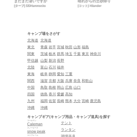
まだまだ暑いですが
晴れからの土砂降り
[タープ] DDHammocks
[コット] Hilander
キャンプ場をさがす
北海道
北海道
東北
青森
岩手
宮城
秋田
山形
福島
関東
茨城
栃木
群馬
埼玉
千葉
東京
神奈川
甲信越
山梨
新潟
長野
北陸
富山
石川
福井
東海
岐阜
静岡
愛知
三重
関西
滋賀
京都
大阪
兵庫
奈良
和歌山
中国
鳥取
島根
岡山
広島
山口
四国
徳島
香川
愛媛
高知
九州
福岡
佐賀
長崎
熊本
大分
宮崎
鹿児島
沖縄
沖縄
キャンプギア(キャンプ用品・キャンプ道具)を探す
コールマン
テント
Caleman
スノーピーク
ランタン
snow peak
ユニフレーム
調理器具