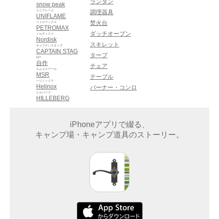
ランタン
snow peak
ユニフレーム
調理器具
UNIFLAME
焚火台
ペトロマックス
PETROMAX
ダッチオーブン
ノルディスク
Nordisk
スキレット
キャプテンスタッグ
CAPTAIN STAG
タープ
DIY
自作
チェア
エムエスアール
MSR
テーブル
ヘリノックス
Helinox
バーナー・コンロ
ヒルバーグ
HILLEBERG
iPhoneアプリで綴る、
キャンプ場・キャンプ道具のストーリー。