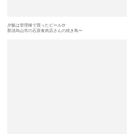
夕飯は管理棟で買ったビール🍺
那須烏山市の石原食肉店さんの焼き鳥〜