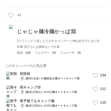
42
じゃじゃ麺冷麺かっぱ淵
2人でノンビリ楽しんでます☺️ ビンテージ物は好き🙂たまに自
作😸 流行りには興味ないです😅
投稿
228
フォロワー
58
フォロー中
28
このキャンパーの人気記事
初投稿
134
[栃木] 出会いの森総合公園オートキャンプ場
雨キャンプ😢
111
[栃木] 日光だいや川公園オートキャンプ場
雨予報でもキャンプ😁
110
[栃木] 日光だいや川公園オートキャンプ場