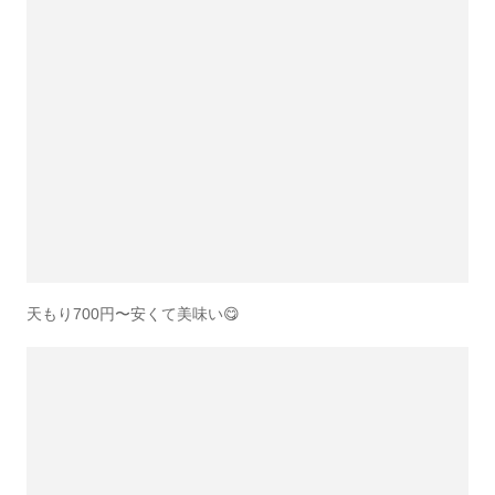
天もり700円〜安くて美味い😋