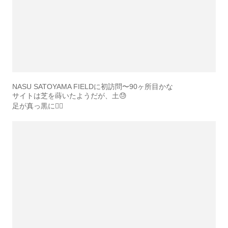
NASU SATOYAMA FIELDに初訪問〜90ヶ所目かな
サイトは芝を蒔いたようだが、土😓
足が真っ黒に😵‍💫