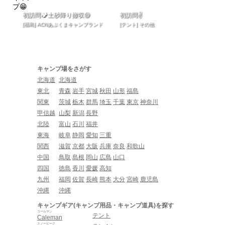
初訪問🏕️土砂降り撤収😅
初訪問✌️
[福島] ACNあぶくまキャンプランド
[テント] その他
キャンプ場をさがす
北海道
北海道
東北
青森
岩手
宮城
秋田
山形
福島
関東
茨城
栃木
群馬
埼玉
千葉
東京
神奈川
甲信越
山梨
新潟
長野
北陸
富山
石川
福井
東海
岐阜
静岡
愛知
三重
関西
滋賀
京都
大阪
兵庫
奈良
和歌山
中国
鳥取
島根
岡山
広島
山口
四国
徳島
香川
愛媛
高知
九州
福岡
佐賀
長崎
熊本
大分
宮崎
鹿児島
沖縄
沖縄
キャンプギア(キャンプ用品・キャンプ道具)を探す
コールマン
テント
Caleman
スノーピーク