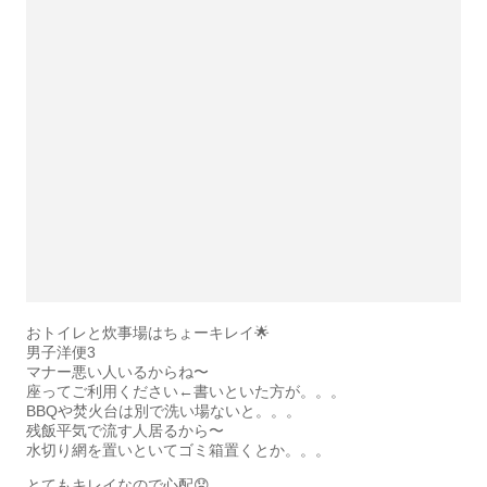
おトイレと炊事場はちょーキレイ🌟
男子洋便3
マナー悪い人いるからね〜
座ってご利用ください←書いといた方が。。。
BBQや焚火台は別で洗い場ないと。。。
残飯平気で流す人居るから〜
水切り網を置いといてゴミ箱置くとか。。。
とてもキレイなので心配😟