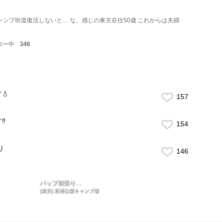
ャンプ街道復活しないと… な、感じの東京在住50歳 これからは夫婦
ロー中
346
💧
157
️
154
り
146
パップ初張り…
[東京] 若洲公園キャンプ場