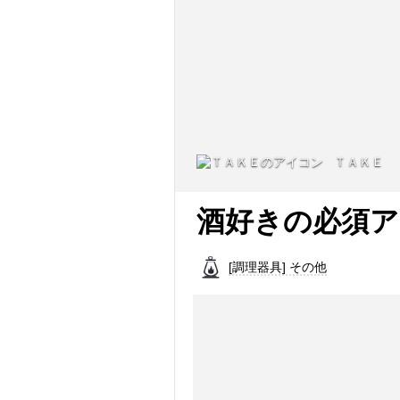
ＴＡＫＥ
酒好きの必須ア
[調理器具] その他