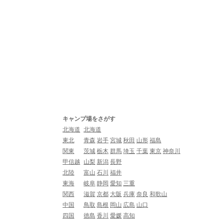
キャンプ場をさがす
北海道
北海道
東北
青森
岩手
宮城
秋田
山形
福島
関東
茨城
栃木
群馬
埼玉
千葉
東京
神奈川
甲信越
山梨
新潟
長野
北陸
富山
石川
福井
東海
岐阜
静岡
愛知
三重
関西
滋賀
京都
大阪
兵庫
奈良
和歌山
中国
鳥取
島根
岡山
広島
山口
四国
徳島
香川
愛媛
高知