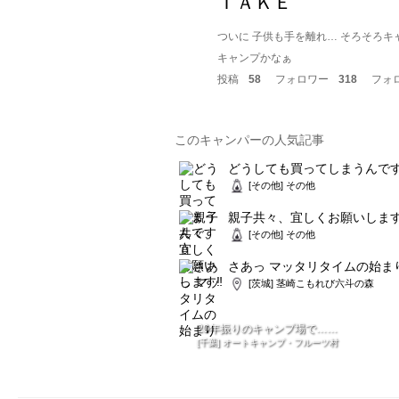
ＴＡＫＥ
ついに 子供も手を離れ… そろそろキ
キャンプかなぁ
投稿
58
フォロワー
318
フォ
このキャンパーの人気記事
どうしても買ってしまうんです
[その他] その他
親子共々、宜しくお願いします‼
[その他] その他
さあっ マッタリタイムの始ま
[茨城] 茎崎こもれび六斗の森
20年振りのキャンプ場で……
[千葉] オートキャンプ・フルーツ村