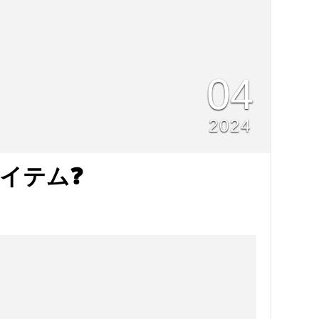
04
2024
イテム❓