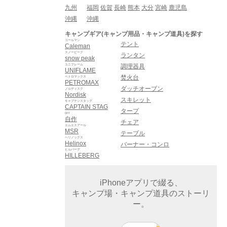
九州
福岡
佐賀
長崎
熊本
大分
宮崎
鹿児島
沖縄
沖縄
キャンプギア(キャンプ用品・キャンプ道具)を探す
コールマン
テント
Caleman
スノーピーク
ランタン
snow peak
ユニフレーム
調理器具
UNIFLAME
焚火台
ペトロマックス
PETROMAX
ダッチオーブン
ノルディスク
Nordisk
スキレット
キャプテンスタッグ
CAPTAIN STAG
タープ
DIY
自作
チェア
エムエスアール
MSR
テーブル
ヘリノックス
Helinox
バーナー・コンロ
ヒルバーグ
HILLEBERG
iPhoneアプリで綴る、
キャンプ場・キャンプ道具のストーリ
ー。