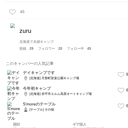
45
zuru
北海道で夫婦キャンプ
投稿
29
フォロワー
20
フォロー中
45
このキャンパーの人気記事
デイキャンプです
8
[北海道] 月形町皆楽公園キャンプ場
今年初キャンプ
6
[北海道] 赤平市エルム高原オートキャンプ場
S'moreのテーブル
6
[テーブル] その他
開封
ギア購入