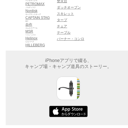
焚火台
ペトロマックス
PETROMAX
ダッチオーブン
ノルディスク
Nordisk
スキレット
キャプテンスタッグ
CAPTAIN STAG
タープ
DIY
自作
チェア
エムエスアール
MSR
テーブル
ヘリノックス
Helinox
バーナー・コンロ
ヒルバーグ
HILLEBERG
iPhoneアプリで綴る、
キャンプ場・キャンプ道具のストーリー。