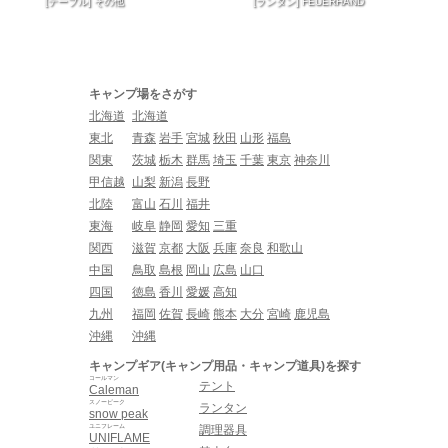
[テーブル] その他
[ランタン] FEUERHAND
キャンプ場をさがす
北海道
北海道
東北
青森
岩手
宮城
秋田
山形
福島
関東
茨城
栃木
群馬
埼玉
千葉
東京
神奈川
甲信越
山梨
新潟
長野
北陸
富山
石川
福井
東海
岐阜
静岡
愛知
三重
関西
滋賀
京都
大阪
兵庫
奈良
和歌山
中国
鳥取
島根
岡山
広島
山口
四国
徳島
香川
愛媛
高知
九州
福岡
佐賀
長崎
熊本
大分
宮崎
鹿児島
沖縄
沖縄
キャンプギア(キャンプ用品・キャンプ道具)を探す
コールマン
テント
Caleman
スノーピーク
ランタン
snow peak
ユニフレーム
調理器具
UNIFLAME