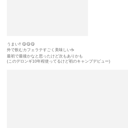
うまい‼️ 😋😋😋
外で飲むカフェラテすごく美味しい☕️
最初で最後かなと思ったけど次もありかも
(このデロンギ10年程使ってるけど初のキャンプデビュー)