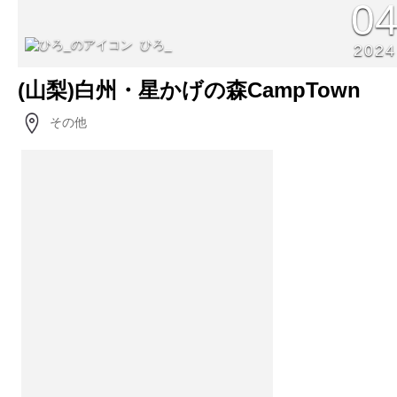
0
ひろ_
2024
(山梨)白州・星かげの森CampTown
その他