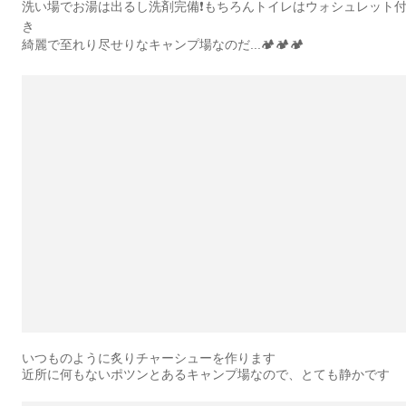
洗い場でお湯は出るし洗剤完備❗️もちろんトイレはウォシュレット
き
綺麗で至れり尽せりなキャンプ場なのだ...🏕️🏕️🏕️
いつものように炙りチャーシューを作ります
近所に何もないポツンとあるキャンプ場なので、とても静かです