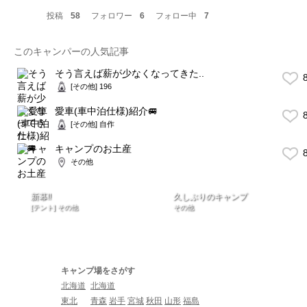
投稿
58
フォロワー
6
フォロー中
7
このキャンパーの人気記事
そう言えば薪が少なくなってきた..
8
[その他] 196
愛車(車中泊仕様)紹介🚐
8
[その他] 自作
キャンプのお土産
8
その他
新幕‼️
久しぶりのキャンプ
[テント] その他
その他
キャンプ場をさがす
北海道
北海道
東北
青森
岩手
宮城
秋田
山形
福島