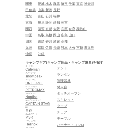
関東
茨城
栃木
群馬
埼玉
千葉
東京
神奈川
甲信越
山梨
新潟
長野
北陸
富山
石川
福井
東海
岐阜
静岡
愛知
三重
関西
滋賀
京都
大阪
兵庫
奈良
和歌山
中国
鳥取
島根
岡山
広島
山口
四国
徳島
香川
愛媛
高知
九州
福岡
佐賀
長崎
熊本
大分
宮崎
鹿児島
沖縄
沖縄
キャンプギア(キャンプ用品・キャンプ道具)を探す
コールマン
テント
Caleman
スノーピーク
ランタン
snow peak
ユニフレーム
調理器具
UNIFLAME
焚火台
ペトロマックス
PETROMAX
ダッチオーブン
ノルディスク
Nordisk
スキレット
キャプテンスタッグ
CAPTAIN STAG
タープ
DIY
自作
チェア
エムエスアール
MSR
テーブル
ヘリノックス
Helinox
バーナー・コンロ
ヒルバーグ