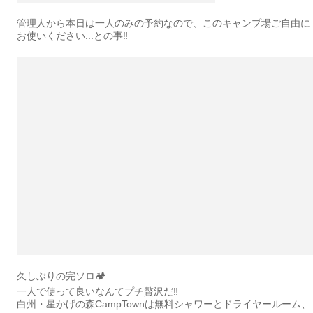
管理人から本日は一人のみの予約なので、このキャンプ場ご自由に
お使いください...との事‼️
久しぶりの完ソロ🏕️
一人で使って良いなんてプチ贅沢だ‼️
白州・星かげの森CampTownは無料シャワーとドライヤールーム、