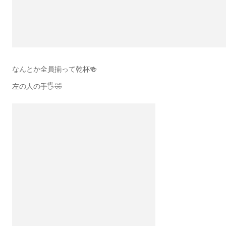
なんとか全員揃って乾杯🍻
左の人の手🖐️🤣