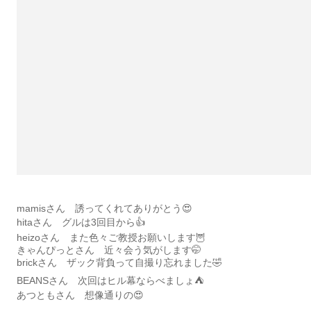
mamisさん 誘ってくれてありがとう😍
hitaさん グルは3回目から👍
heizoさん また色々ご教授お願いします🦉
きゃんぴっとさん 近々会う気がします🤭
brickさん ザック背負って自撮り忘れました🤣
BEANSさん 次回はヒル幕ならべましょ⛺️
あつともさん 想像通りの😍