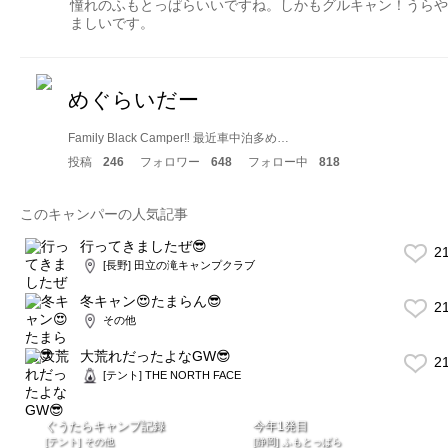
憧れのふもとっぱらいいですね。しかもグルキャン！うらや
ましいです。
めぐらいだー
Family Black Camper‼︎ 最近車中泊多め…
投稿
246
フォロワー
648
フォロー中
818
このキャンパーの人気記事
行ってきましたぜ😎
2
[長野] 田立の滝キャンプクラブ
冬キャン😍たまらん😎
2
その他
大荒れだったよなGW😎
2
[テント] THE NORTH FACE
ぐうたらキャンプ記録
今年1発目
[テント] その他
[静岡] ふもとっぱら