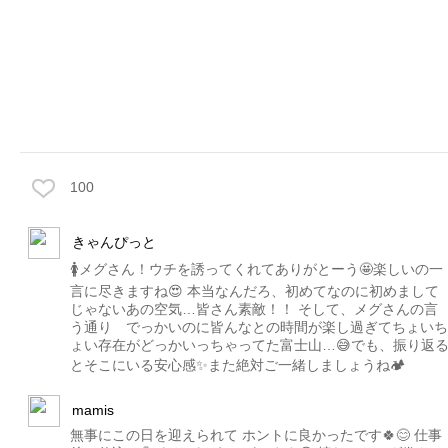
100
きゃんぴっと
🚺メグさん！ウチを誘ってくれてありがとーう🤩楽しいの一
言に尽きますね😍 本当なんだろ、初めてなのに初めまして
じゃないあの空気…皆さん素敵！！ そして、メグさんの言
う通り でっかいのに皆んなとの時間が楽し過ぎてちょいち
ょい存在がどっかいっちゃってた富士山…😅でも、振り返
とそこにいる安心感✨また絶対ご一緒しましょうね🏕️
mamis
無事にこの日を迎えられて ホントに良かったです🍀😊 仕事