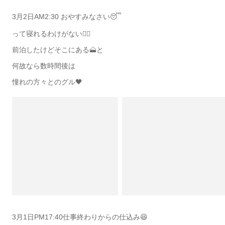
3月2日AM2:30 おやすみなさい😴
って寝れるわけがない🙅‍♀️
前泊したけどそこにある🗻と
何故なら数時間後は
憧れの方々とのグル🖤
3月1日PM17:40仕事終わりからの仕込み😆