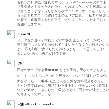
もあり楽しさ振り返れますね。 ようやくdayouterの中でも
サラダ巻きを食べた人の仲間になれました。 受付後車に乗
りさてどこかな？走りながら横のエリアでオーラを出してい
る人達を見て早々に避けて上のエリアに逃げた私です😅楽
い時間、食事等をありがとうございました。 またよろしく
お願いします🙏
mayu78
サラダ巻き食べそびれた人です😂笑 楽しそうでしかなく…
遠距離でもソロでも頑張れてしまいそうなくらい行きたい欲
が… 私も前泊で参加したら行けるかも…って思ってしまい
ました💦 あとは勇気だけです😅
QP
圧巻のサラダ巻き😍❤️❤️❤️ もはや仕出し屋さんのより美し
い！！ コレを逃したのかと思うと、つくづく逃した魚🐟は
大きかった……😭😭 ただこんな立派なお料理見ちゃうと、
キャンプでは頑なに缶詰とレトルトしか作らない私は参加し
づらい気がしてきました…😂(さんざん2回も食い逃げしと
て今さら？ですが…😅)
穴虫 ✊Knock on wood ✊