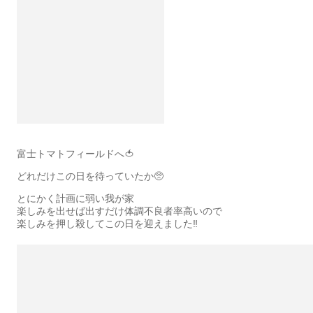
富士トマトフィールドへ🍅
どれだけこの日を待っていたか🥺
とにかく計画に弱い我が家
楽しみを出せば出すだけ体調不良者率高いので
楽しみを押し殺してこの日を迎えました‼️