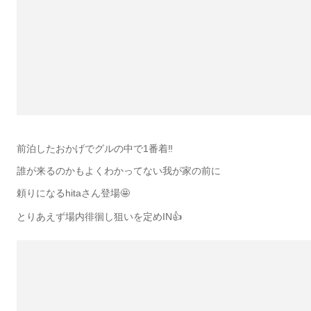
前泊したおかげでグルの中で1番着‼️
誰が来るのかもよくわかってない我が家の前に
頼りになるhitaさん登場🤩
とりあえず場内徘徊し狙いを定めIN👍