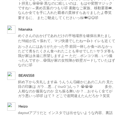
ト拝見し🤩🤩🤩 黒なのに眩しいのは、もはや変態マジック
ですね✨←褒め言葉のつもり🤣 素敵なご家族、移動要塞🚐
なんか全てを手に入れた覇者の貫禄すらありましたよ😎笑
要するに、 またご馳走してくださいっ🍱🍽️😋😋🤣
hitanaka
めぐさんのおかげであれだけの平地場所を確保出来たまし
た‼️8組が広々張れて、マジ快適でしたねー👍トイレも近く
おっさんにはありがたかった🥹 前回一杯しか食べれなかっ
たどて煮をたくさん食べれたことも幸せでした✨サラダ巻も
我が家は永遠に所望しますよー ただ…ポンコツ画…いつ撮
ったんですか…😅我が家の女性陣が鉄壁ガードしていたは
なのに🤣
BEANS58
斜め下から失礼します🙇 うんうん🤔確かにあの二人の 見た
目の印象は ガラ…悪…(´⊙ω⊙`)んっ？ 😭😭😭 多分
人相なのか服装なのか 立ち振る舞いか？…おそらく全てが
ガラ悪いっ🤣🤣 はて？ どこで道間違えたんだろか？笑笑
Heizo
dayoutアプリだと インスタでは出せないような内容、裏話