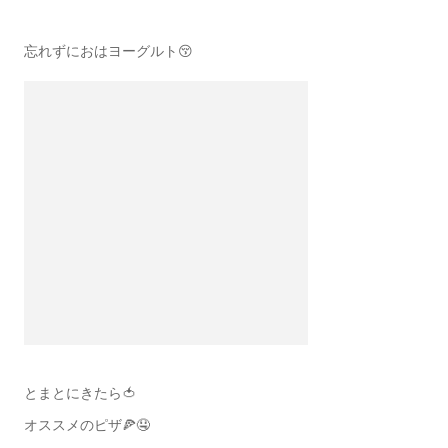
忘れずにおはヨーグルト😚
とまとにきたら🍅
オススメのピザ🍕🤤