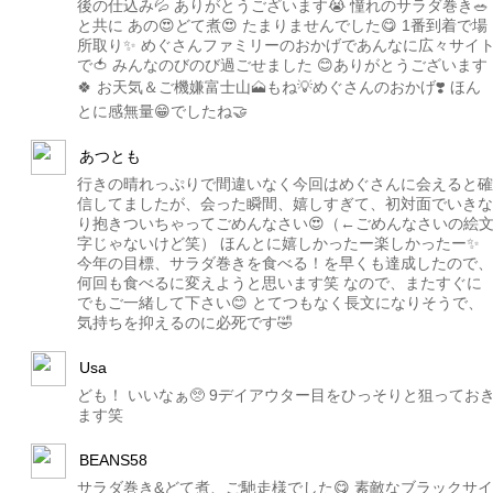
後の仕込み💦 ありがとうございます😭 憧れのサラダ巻き🥗
と共に あの😍どて煮😍 たまりませんでした😋 1番到着で場
所取り✨ めぐさんファミリーのおかげであんなに広々サイ
で🍅 みんなのびのび過ごせました 😊ありがとうございます
🍀 お天気＆ご機嫌富士山🗻もね💡めぐさんのおかげ❣️ ほん
とに感無量😁でしたね🤝
あつとも
行きの晴れっぷりで間違いなく今回はめぐさんに会えると確
信してましたが、会った瞬間、嬉しすぎて、初対面でいきな
り抱きついちゃってごめんなさい😍（←ごめんなさいの絵
字じゃないけど笑） ほんとに嬉しかったー楽しかったー✨
今年の目標、サラダ巻きを食べる！を早くも達成したので、
何回も食べるに変えようと思います笑 なので、またすぐに
でもご一緒して下さい😊 とてつもなく長文になりそうで、
気持ちを抑えるのに必死です🤣
Usa
ども！ いいなぁ🥺 9デイアウター目をひっそりと狙ってお
ます笑
BEANS58
サラダ巻き&どて煮、ご馳走様でした😋 素敵なブラックサイ