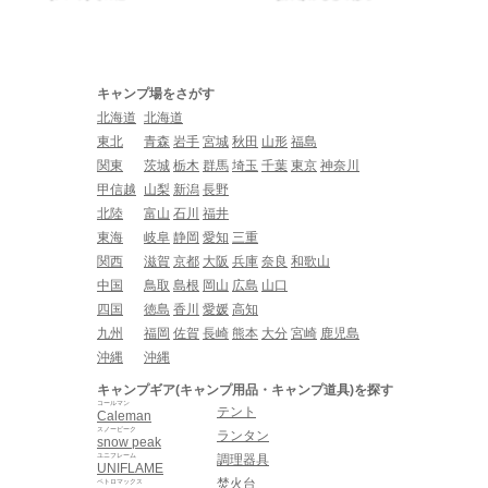
キャンプ場をさがす
北海道
北海道
東北
青森
岩手
宮城
秋田
山形
福島
関東
茨城
栃木
群馬
埼玉
千葉
東京
神奈川
甲信越
山梨
新潟
長野
北陸
富山
石川
福井
東海
岐阜
静岡
愛知
三重
関西
滋賀
京都
大阪
兵庫
奈良
和歌山
中国
鳥取
島根
岡山
広島
山口
四国
徳島
香川
愛媛
高知
九州
福岡
佐賀
長崎
熊本
大分
宮崎
鹿児島
沖縄
沖縄
キャンプギア(キャンプ用品・キャンプ道具)を探す
コールマン
テント
Caleman
スノーピーク
ランタン
snow peak
ユニフレーム
調理器具
UNIFLAME
焚火台
ペトロマックス