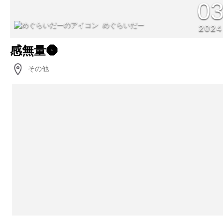
0
めぐらいだー
2024
感無量🌚
その他