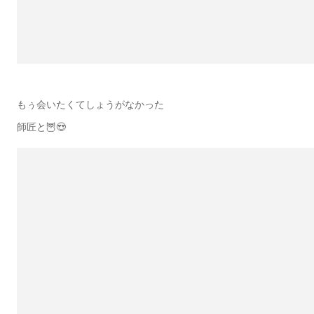
もぅ会いたくてしょうがなかった
師匠と🦉😍