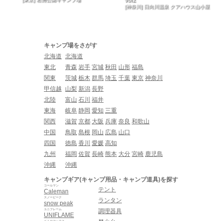
[神奈川] 日向川温泉 クアハウス山小屋
キャンプ場をさがす
北海道
北海道
東北
青森
岩手
宮城
秋田
山形
福島
関東
茨城
栃木
群馬
埼玉
千葉
東京
神奈川
甲信越
山梨
新潟
長野
北陸
富山
石川
福井
東海
岐阜
静岡
愛知
三重
関西
滋賀
京都
大阪
兵庫
奈良
和歌山
中国
鳥取
島根
岡山
広島
山口
四国
徳島
香川
愛媛
高知
九州
福岡
佐賀
長崎
熊本
大分
宮崎
鹿児島
沖縄
沖縄
キャンプギア(キャンプ用品・キャンプ道具)を探す
コールマン
テント
Caleman
スノーピーク
ランタン
snow peak
ユニフレーム
調理器具
UNIFLAME
ペトロマックス