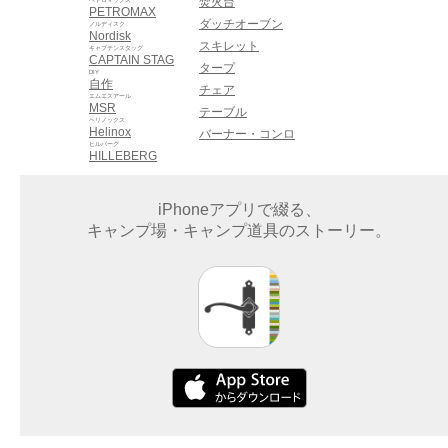
焚火台
PETROMAX
ダッチオーブン
ノルディスク
Nordisk
スキレット
キャプテンスタッグ
CAPTAIN STAG
タープ
DIY
自作
チェア
エムエスアール
MSR
テーブル
ヘリノックス
Helinox
バーナー・コンロ
ヒルバーグ
HILLEBERG
iPhoneアプリで綴る、
キャンプ場・キャンプ道具のストーリー。