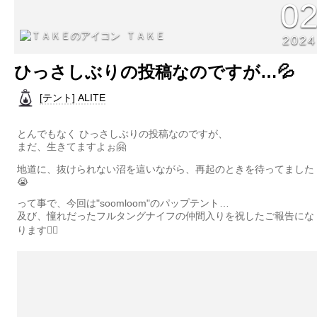
0
ＴＡＫＥ
2024
ひっさしぶりの投稿なのですが…💦
[テント] ALITE
とんでもなく ひっさしぶりの投稿なのですが、
まだ、生きてますよぉ🤗
地道に、抜けられない沼を這いながら、再起のときを待ってました
😭
って事で、今回は"soomloom"のパップテント…
及び、憧れだったフルタングナイフの仲間入りを祝したご報告にな
ります🙇‍♂️