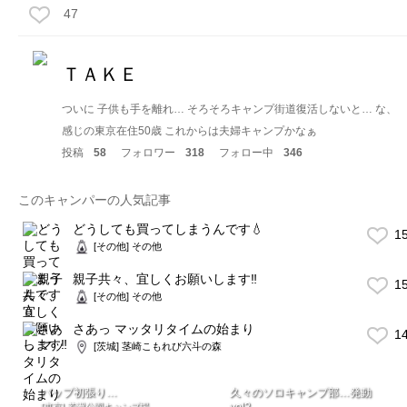
47
ＴＡＫＥ
ついに 子供も手を離れ… そろそろキャンプ街道復活しないと… な、
感じの東京在住50歳 これからは夫婦キャンプかなぁ
投稿
58
フォロワー
318
フォロー中
346
このキャンパーの人気記事
どうしても買ってしまうんです💧
1
[その他] その他
親子共々、宜しくお願いします‼️
1
[その他] その他
さあっ マッタリタイムの始まり
1
[茨城] 茎崎こもれび六斗の森
パップ初張り…
久々のソロキャンプ部…発動
vol2
[東京] 若洲公園キャンプ場