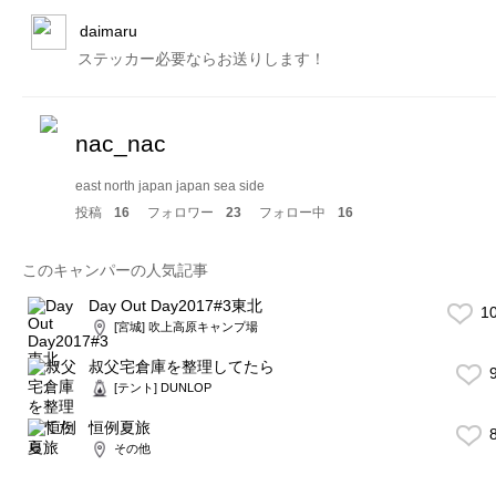
daimaru
ステッカー必要ならお送りします！
nac_nac
east north japan japan sea side
投稿
16
フォロワー
23
フォロー中
16
このキャンパーの人気記事
Day Out Day2017#3東北
1
[宮城] 吹上高原キャンプ場
叔父宅倉庫を整理してたら
9
[テント] DUNLOP
恒例夏旅
8
その他