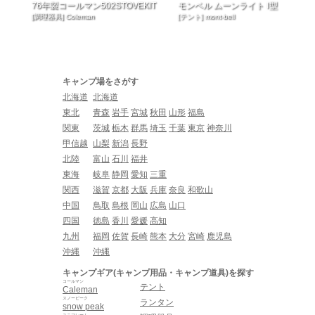
76年製コールマン502STOVEKIT
モンベル ムーンライト Ⅰ型
[調理器具] Coleman
[テント] mont-bell
キャンプ場をさがす
北海道
北海道
東北
青森
岩手
宮城
秋田
山形
福島
関東
茨城
栃木
群馬
埼玉
千葉
東京
神奈川
甲信越
山梨
新潟
長野
北陸
富山
石川
福井
東海
岐阜
静岡
愛知
三重
関西
滋賀
京都
大阪
兵庫
奈良
和歌山
中国
鳥取
島根
岡山
広島
山口
四国
徳島
香川
愛媛
高知
九州
福岡
佐賀
長崎
熊本
大分
宮崎
鹿児島
沖縄
沖縄
キャンプギア(キャンプ用品・キャンプ道具)を探す
コールマン
テント
Caleman
スノーピーク
ランタン
snow peak
ユニフレーム