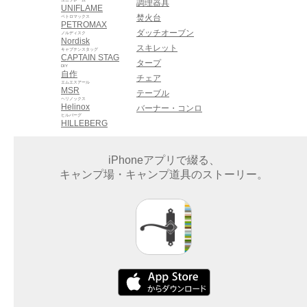
調理器具
UNIFLAME
焚火台
ペトロマックス
PETROMAX
ダッチオーブン
ノルディスク
Nordisk
スキレット
キャプテンスタッグ
CAPTAIN STAG
タープ
DIY
自作
チェア
エムエスアール
MSR
テーブル
ヘリノックス
Helinox
バーナー・コンロ
ヒルバーグ
HILLEBERG
iPhoneアプリで綴る、
キャンプ場・キャンプ道具のストーリー。