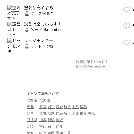
塗装が完了する
9
[テーブル] 自作
設営は楽しいっす！
6
[タープ] Mac outdoor
リッジモンキー
6
[テント] その他
設営は楽しいっす！
[タープ] Mac outdoor
キャンプ場をさがす
北海道
北海道
東北
青森
岩手
宮城
秋田
山形
福島
関東
茨城
栃木
群馬
埼玉
千葉
東京
神奈川
甲信越
山梨
新潟
長野
北陸
富山
石川
福井
東海
岐阜
静岡
愛知
三重