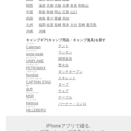
関西
滋賀
京都
大阪
兵庫
奈良
和歌山
中国
鳥取
島根
岡山
広島
山口
四国
徳島
香川
愛媛
高知
九州
福岡
佐賀
長崎
熊本
大分
宮崎
鹿児島
沖縄
沖縄
キャンプギア(キャンプ用品・キャンプ道具)を探す
コールマン
テント
Caleman
スノーピーク
ランタン
snow peak
ユニフレーム
調理器具
UNIFLAME
焚火台
ペトロマックス
PETROMAX
ダッチオーブン
ノルディスク
Nordisk
スキレット
キャプテンスタッグ
CAPTAIN STAG
タープ
DIY
自作
チェア
エムエスアール
MSR
テーブル
ヘリノックス
Helinox
バーナー・コンロ
ヒルバーグ
HILLEBERG
iPhoneアプリで綴る、