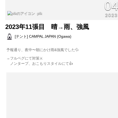
0
pfk
2023
2023年11張目 晴→雨、強風
[テント] CAMPAL JAPAN (Ogawa)
予報通り、夜中〜朝にかけ雨&強風でした💦
→フルペグにて対策⚔️
ノンタープ、おこもりスタイルにて👍