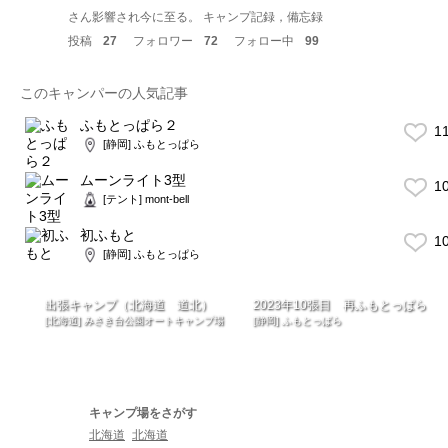
さん影響され今に至る。 キャンプ記録，備忘録
投稿
27
フォロワー
72
フォロー中
99
このキャンパーの人気記事
ふもとっぱら２
1
[静岡] ふもとっぱら
ムーンライト3型
1
[テント] mont-bell
初ふもと
1
[静岡] ふもとっぱら
出張キャンプ（北海道 道北）
2023年10張目 再ふもとっぱら
[北海道] みさき台公園オートキャンプ場
[静岡] ふもとっぱら
キャンプ場をさがす
北海道
北海道