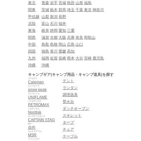
東北
青森
岩手
宮城
秋田
山形
福島
関東
茨城
栃木
群馬
埼玉
千葉
東京
神奈川
甲信越
山梨
新潟
長野
北陸
富山
石川
福井
東海
岐阜
静岡
愛知
三重
関西
滋賀
京都
大阪
兵庫
奈良
和歌山
中国
鳥取
島根
岡山
広島
山口
四国
徳島
香川
愛媛
高知
九州
福岡
佐賀
長崎
熊本
大分
宮崎
鹿児島
沖縄
沖縄
キャンプギア(キャンプ用品・キャンプ道具)を探す
コールマン
テント
Caleman
スノーピーク
ランタン
snow peak
ユニフレーム
調理器具
UNIFLAME
焚火台
ペトロマックス
PETROMAX
ダッチオーブン
ノルディスク
Nordisk
スキレット
キャプテンスタッグ
CAPTAIN STAG
タープ
DIY
自作
チェア
エムエスアール
MSR
テーブル
ヘリノックス