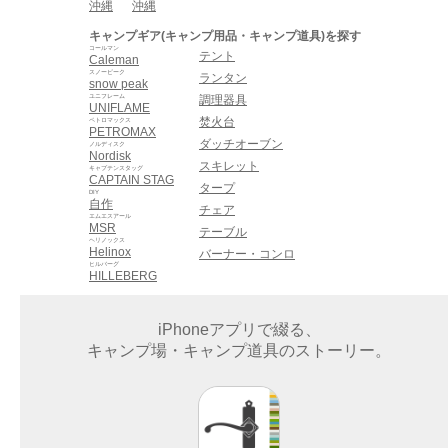
沖縄
沖縄
キャンプギア(キャンプ用品・キャンプ道具)を探す
コールマン
テント
Caleman
スノーピーク
ランタン
snow peak
ユニフレーム
調理器具
UNIFLAME
焚火台
ペトロマックス
PETROMAX
ダッチオーブン
ノルディスク
Nordisk
スキレット
キャプテンスタッグ
CAPTAIN STAG
タープ
DIY
自作
チェア
エムエスアール
MSR
テーブル
ヘリノックス
Helinox
バーナー・コンロ
ヒルバーグ
HILLEBERG
iPhoneアプリで綴る、
キャンプ場・キャンプ道具のストーリー。