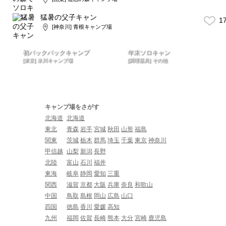
猛暑の父子キャン
1
[神奈川] 青根キャンプ場
初バックパックキャンプ
年末ソロキャン
[東京] 氷川キャンプ場
[調理器具] その他
キャンプ場をさがす
北海道
北海道
東北
青森
岩手
宮城
秋田
山形
福島
関東
茨城
栃木
群馬
埼玉
千葉
東京
神奈川
甲信越
山梨
新潟
長野
北陸
富山
石川
福井
東海
岐阜
静岡
愛知
三重
関西
滋賀
京都
大阪
兵庫
奈良
和歌山
中国
鳥取
島根
岡山
広島
山口
四国
徳島
香川
愛媛
高知
九州
福岡
佐賀
長崎
熊本
大分
宮崎
鹿児島