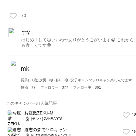
70
すな
はじめまして😄いいね〜ありがとうございます😭 これから
も宜しくです😃
mk
長男(11歳),次男(8歳),私(38歳) 父子キャンorソロキャン楽しんでます
投稿
77
フォロワー
377
フォロー中
361
このキャンパーの人気記事
お座敷ZEKU-M
1
[テント] ZANE ARTS
道志の森でソロキャン
1
[山梨] 道志の森キャンプ場