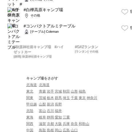
#白樺高原キャンプ場
5
その他
#コンパクトアルミテーブル
5
[テーブル] Coleman
#秋葉神社前キャンプ場 #ハイ
#GAZランタン
ゼットカー
[ランタン] その他
[静岡] 秋葉神社前キャンプ場
キャンプ場をさがす
北海道
北海道
東北
青森
岩手
宮城
秋田
山形
福島
関東
茨城
栃木
群馬
埼玉
千葉
東京
神奈川
甲信越
山梨
新潟
長野
北陸
富山
石川
福井
東海
岐阜
静岡
愛知
三重
関西
滋賀
京都
大阪
兵庫
奈良
和歌山
中国
鳥取
島根
岡山
広島
山口