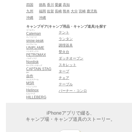
四国
徳島
香川
愛媛
高知
九州
福岡
佐賀
長崎
熊本
大分
宮崎
鹿児島
沖縄
沖縄
キャンプギア(キャンプ用品・キャンプ道具)を探す
コールマン
テント
Caleman
スノーピーク
ランタン
snow peak
ユニフレーム
調理器具
UNIFLAME
焚火台
ペトロマックス
PETROMAX
ダッチオーブン
ノルディスク
Nordisk
スキレット
キャプテンスタッグ
CAPTAIN STAG
タープ
DIY
自作
チェア
エムエスアール
MSR
テーブル
ヘリノックス
Helinox
バーナー・コンロ
ヒルバーグ
HILLEBERG
iPhoneアプリで綴る、
キャンプ場・キャンプ道具のストーリー。