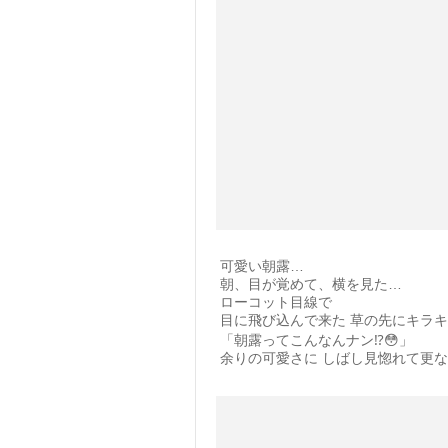
可愛い朝露…
朝、目が覚めて、横を見た…
ローコット目線で
目に飛び込んで来た 草の先にキラ
「朝露ってこんなんナン⁉️😳」
余りの可愛さに しばし見惚れて更