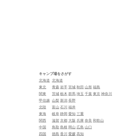
キャンプ場をさがす
北海道
北海道
東北
青森
岩手
宮城
秋田
山形
福島
関東
茨城
栃木
群馬
埼玉
千葉
東京
神奈川
甲信越
山梨
新潟
長野
北陸
富山
石川
福井
東海
岐阜
静岡
愛知
三重
関西
滋賀
京都
大阪
兵庫
奈良
和歌山
中国
鳥取
島根
岡山
広島
山口
四国
徳島
香川
愛媛
高知