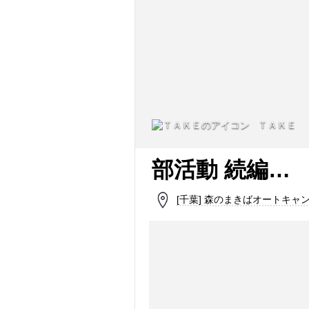
ＴＡＫＥ
部活動 続編…
[千葉] 森のまきばオートキャ