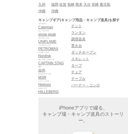
九州
福岡
佐賀
長崎
熊本
大分
宮崎
鹿児島
沖縄
沖縄
キャンプギア(キャンプ用品・キャンプ道具)を探す
コールマン
テント
Caleman
スノーピーク
ランタン
snow peak
ユニフレーム
調理器具
UNIFLAME
焚火台
ペトロマックス
PETROMAX
ダッチオーブン
ノルディスク
Nordisk
スキレット
キャプテンスタッグ
CAPTAIN STAG
タープ
DIY
自作
チェア
エムエスアール
MSR
テーブル
ヘリノックス
Helinox
バーナー・コンロ
ヒルバーグ
HILLEBERG
iPhoneアプリで綴る、
キャンプ場・キャンプ道具のストーリ
ー。