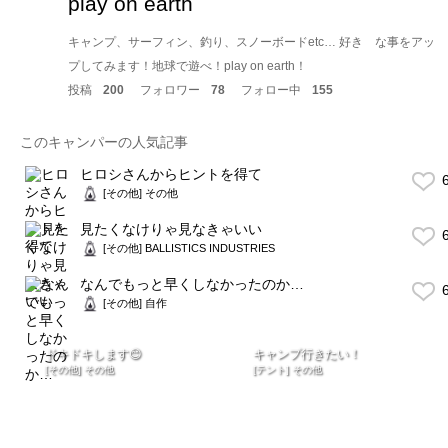
play on earth
キャンプ、サーフィン、釣り、スノーボードetc… 好き な事をアッ
プしてみます！地球で遊べ！play on earth！
投稿
200
フォロワー
78
フォロー中
155
このキャンパーの人気記事
ヒロシさんからヒントを得て
6
[その他] その他
見たくなけりゃ見なきゃいい
6
[その他] BALLISTICS INDUSTRIES
なんでもっと早くしなかったのか…
6
[その他] 自作
ドキドキします😊
キャンプ行きたい！
[その他] その他
[テント] その他