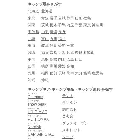
キャンプ場をさがす
北海道
北海道
東北
青森
岩手
宮城
秋田
山形
福島
関東
茨城
栃木
群馬
埼玉
千葉
東京
神奈川
甲信越
山梨
新潟
長野
北陸
富山
石川
福井
東海
岐阜
静岡
愛知
三重
関西
滋賀
京都
大阪
兵庫
奈良
和歌山
中国
鳥取
島根
岡山
広島
山口
四国
徳島
香川
愛媛
高知
九州
福岡
佐賀
長崎
熊本
大分
宮崎
鹿児島
沖縄
沖縄
キャンプギア(キャンプ用品・キャンプ道具)を探す
コールマン
テント
Caleman
スノーピーク
ランタン
snow peak
ユニフレーム
調理器具
UNIFLAME
焚火台
ペトロマックス
PETROMAX
ダッチオーブン
ノルディスク
Nordisk
スキレット
キャプテンスタッグ
CAPTAIN STAG
タープ
DIY