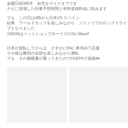
金曜日朝3時半 自宅をテイクオフです
ナビに登場した到着予想時間と有料道路料金に怯みます
でも この日は4時から日本VS.スペイン
結果 ワールドカップを楽しみながら ノリノリでのロングドライ
ブとなりました
※BGMはペットショップボーイズのGo West‼️
日本が逆転してからは さすがにPAに車停めて応援
その後は勝利の余韻を楽しみながら運転
でも その後睡魔が襲ってきたので刈谷PAで仮眠💤