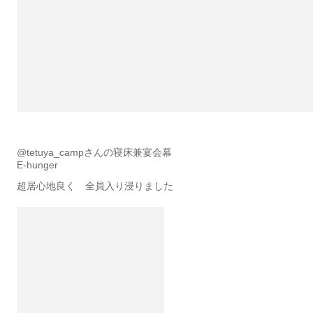
@tetuya_campさんの寝床兼宴会幕
E-hunger
超居心地良く 全員入り浸りました