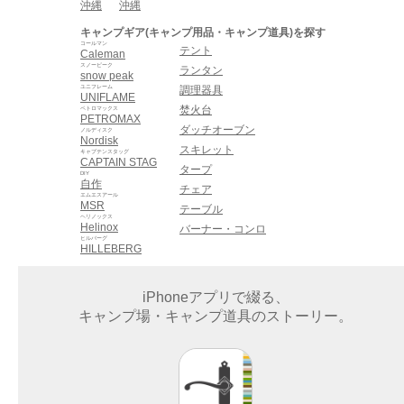
沖縄
沖縄
キャンプギア(キャンプ用品・キャンプ道具)を探す
コールマン
テント
Caleman
スノーピーク
ランタン
snow peak
ユニフレーム
調理器具
UNIFLAME
焚火台
ペトロマックス
PETROMAX
ダッチオーブン
ノルディスク
Nordisk
スキレット
キャプテンスタッグ
CAPTAIN STAG
タープ
DIY
自作
チェア
エムエスアール
MSR
テーブル
ヘリノックス
Helinox
バーナー・コンロ
ヒルバーグ
HILLEBERG
iPhoneアプリで綴る、
キャンプ場・キャンプ道具のストーリー。