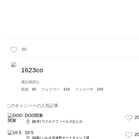
80
1623co
備忘録的な
投稿
90
フォロワー
419
フォロー中
240
このキャンパーの人気記事
DOD関東
2
[栃木] ワイルドフィールズおじか
10.5
2
[福島] いわき市遠野オートキャンプ場