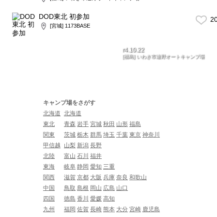
DOD東北 初参加
2
[宮城] 1173BASE
r4.10.22
[福島] いわき市遠野オートキャンプ場
キャンプ場をさがす
北海道
北海道
東北
青森
岩手
宮城
秋田
山形
福島
関東
茨城
栃木
群馬
埼玉
千葉
東京
神奈川
甲信越
山梨
新潟
長野
北陸
富山
石川
福井
東海
岐阜
静岡
愛知
三重
関西
滋賀
京都
大阪
兵庫
奈良
和歌山
中国
鳥取
島根
岡山
広島
山口
四国
徳島
香川
愛媛
高知
九州
福岡
佐賀
長崎
熊本
大分
宮崎
鹿児島