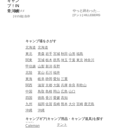
やっと終わった…
稲妻⚡️⚡️
[テント] HILLEBERG
[その他] 自作
キャンプ場をさがす
北海道
北海道
東北
青森
岩手
宮城
秋田
山形
福島
関東
茨城
栃木
群馬
埼玉
千葉
東京
神奈川
甲信越
山梨
新潟
長野
北陸
富山
石川
福井
東海
岐阜
静岡
愛知
三重
関西
滋賀
京都
大阪
兵庫
奈良
和歌山
中国
鳥取
島根
岡山
広島
山口
四国
徳島
香川
愛媛
高知
九州
福岡
佐賀
長崎
熊本
大分
宮崎
鹿児島
沖縄
沖縄
キャンプギア(キャンプ用品・キャンプ道具)を探す
コールマン
テント
Caleman