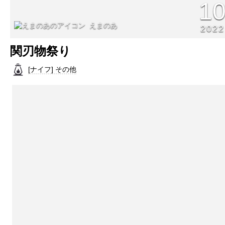
1
えまのあ
2022
関刃物祭り
[ナイフ] その他