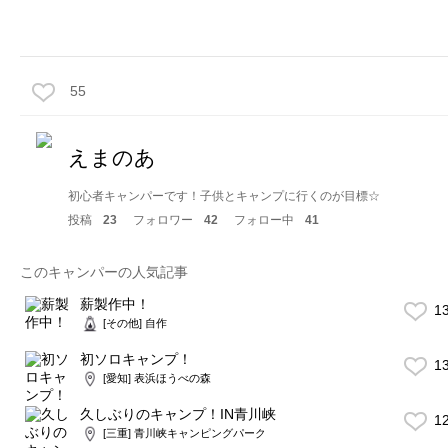
55
えまのあ
初心者キャンパーです！子供とキャンプに行くのが目標☆
投稿
23
フォロワー
42
フォロー中
41
このキャンパーの人気記事
薪製作中！
1
[その他] 自作
初ソロキャンプ！
1
[愛知] 表浜ほうべの森
久しぶりのキャンプ！IN青川峡
1
[三重] 青川峡キャンピングパーク