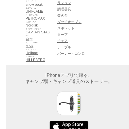
スノーピーク
ランタン
snow peak
ユニフレーム
調理器具
UNIFLAME
焚火台
ペトロマックス
PETROMAX
ダッチオーブン
ノルディスク
Nordisk
スキレット
キャプテンスタッグ
CAPTAIN STAG
タープ
DIY
自作
チェア
エムエスアール
MSR
テーブル
ヘリノックス
Helinox
バーナー・コンロ
ヒルバーグ
HILLEBERG
iPhoneアプリで綴る、
キャンプ場・キャンプ道具のストーリー。