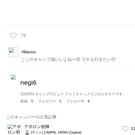
72
Hilanox
ここのキャンプ場いいよねー😊 ウチも行きたい🥺
negi6
2020/03 キャンプデビュー フャミキャンメインのビギナーです。
投稿
5
フォロワー
5
フォロー中
8
このキャンパーの人気記事
アポロン初陣
1
[テント] CAMPAL JAPAN (Ogawa)