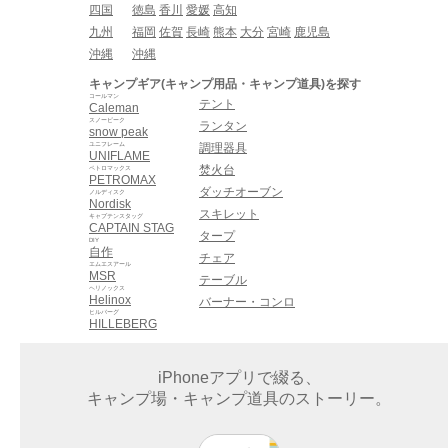
四国
徳島
香川
愛媛
高知
九州
福岡
佐賀
長崎
熊本
大分
宮崎
鹿児島
沖縄
沖縄
キャンプギア(キャンプ用品・キャンプ道具)を探す
コールマン
テント
Caleman
スノーピーク
ランタン
snow peak
ユニフレーム
調理器具
UNIFLAME
焚火台
ペトロマックス
PETROMAX
ダッチオーブン
ノルディスク
Nordisk
スキレット
キャプテンスタッグ
CAPTAIN STAG
タープ
DIY
自作
チェア
エムエスアール
MSR
テーブル
ヘリノックス
Helinox
バーナー・コンロ
ヒルバーグ
HILLEBERG
iPhoneアプリで綴る、
キャンプ場・キャンプ道具のストーリー。