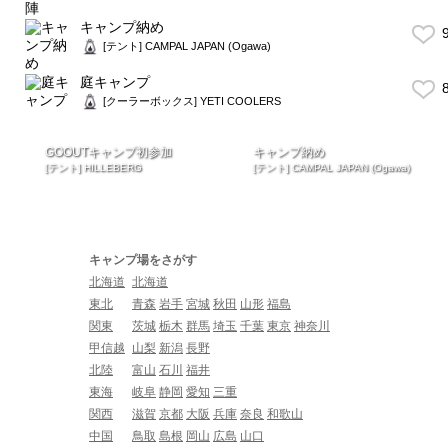
キャンプ納め
9
[テント] CAMPAL JAPAN (Ogawa)
庭キャンプ
8
[クーラーボックス] YETI COOLERS
GOOUTキャンプ初参加
キャンプ納め
[テント] HILLEBERG
[テント] CAMPAL JAPAN (Ogawa)
キャンプ場をさがす
北海道
北海道
東北
青森
岩手
宮城
秋田
山形
福島
関東
茨城
栃木
群馬
埼玉
千葉
東京
神奈川
甲信越
山梨
新潟
長野
北陸
富山
石川
福井
東海
岐阜
静岡
愛知
三重
関西
滋賀
京都
大阪
兵庫
奈良
和歌山
中国
鳥取
島根
岡山
広島
山口