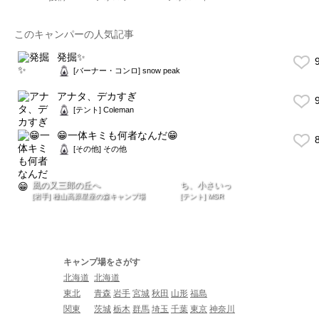
このキャンパーの人気記事
発掘✨
9
[バーナー・コンロ] snow peak
アナタ、デカすぎ
9
[テント] Coleman
😁一体キミも何者なんだ😁
8
[その他] その他
風の又三郎の丘へ
ち、小さいっ
[岩手] 種山高原星座の森キャンプ場
[テント] MSR
キャンプ場をさがす
北海道
北海道
東北
青森
岩手
宮城
秋田
山形
福島
関東
茨城
栃木
群馬
埼玉
千葉
東京
神奈川