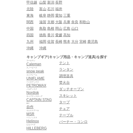
甲信越
山梨
新潟
長野
北陸
富山
石川
福井
東海
岐阜
静岡
愛知
三重
関西
滋賀
京都
大阪
兵庫
奈良
和歌山
中国
鳥取
島根
岡山
広島
山口
四国
徳島
香川
愛媛
高知
九州
福岡
佐賀
長崎
熊本
大分
宮崎
鹿児島
沖縄
沖縄
キャンプギア(キャンプ用品・キャンプ道具)を探す
コールマン
テント
Caleman
スノーピーク
ランタン
snow peak
ユニフレーム
調理器具
UNIFLAME
焚火台
ペトロマックス
PETROMAX
ダッチオーブン
ノルディスク
Nordisk
スキレット
キャプテンスタッグ
CAPTAIN STAG
タープ
DIY
自作
チェア
エムエスアール
MSR
テーブル
ヘリノックス
Helinox
バーナー・コンロ
ヒルバーグ
HILLEBERG