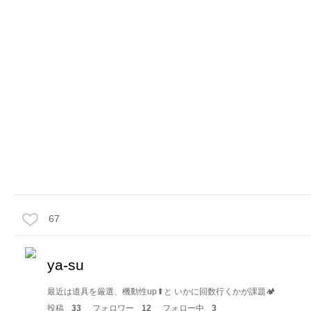
67
ya-su
最近は道具を厳選、機動性up⬆︎と いかに回数行くかが課題🏕
投稿
33
フォロワー
12
フォロー中
3