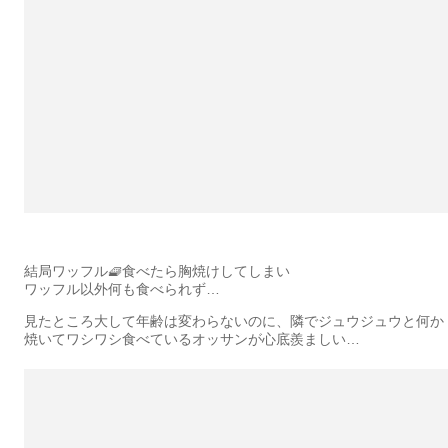
結局ワッフル🧇食べたら胸焼けしてしまい
ワッフル以外何も食べられず…
見たところ大して年齢は変わらないのに、隣でジュウジュウと何か
焼いてワシワシ食べているオッサンが心底羨ましい…