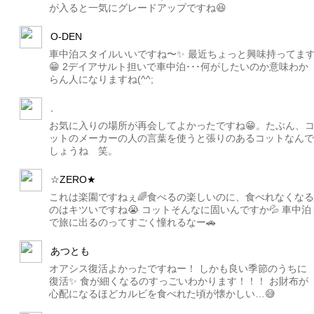
が入ると一気にグレードアップですね😆
O-DEN
車中泊スタイルいいですね〜✨ 最近ちょっと興味持ってま
😁 2デイアサルト担いで車中泊･･･何がしたいのか意味わか
らん人になりますね(^^;
.
お気に入りの場所が再会してよかったですね😁。たぶん、
ットのメーカーの人の言葉を使うと張りのあるコットなんで
しょうね 笑。
☆ZERO★
これは楽園ですねぇ🌈食べるの楽しいのに、食べれなくなる
のはキツいですね😭 コットそんなに固いんですか💦 車中泊
で旅に出るのってすごく憧れるなー🚗
あつとも
オアシス復活よかったですねー！ しかも良い季節のうちに
復活✨ 食が細くなるのすっごいわかります！！！ お財布が
心配になるほどカルビを食べれた頃が懐かしい…😅