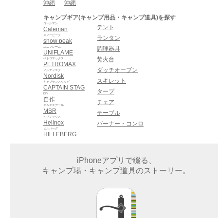
沖縄
沖縄
キャンプギア(キャンプ用品・キャンプ道具)を探す
コールマン
テント
Caleman
スノーピーク
ランタン
snow peak
ユニフレーム
調理器具
UNIFLAME
焚火台
ペトロマックス
PETROMAX
ダッチオーブン
ノルディスク
Nordisk
スキレット
キャプテンスタッグ
CAPTAIN STAG
タープ
DIY
自作
チェア
エムエスアール
MSR
テーブル
ヘリノックス
Helinox
バーナー・コンロ
ヒルバーグ
HILLEBERG
iPhoneアプリで綴る、
キャンプ場・キャンプ道具のストーリー。