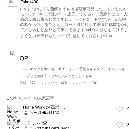
Takelt400
( 'o' )!!! おにぎり煎餅さえも地域限定商品になっているのか
ぁ〜(;´∀`) キッズ達が年々成長してくると、最終的には一人
旅の妄想も膨らむのですね… ライトコットですが、真ん中
の脚から付けることと、コット脚に対して垂直に体重をかけ
て押し込むと意外と簡単にできます|ωΦ*)✧ ひじを曲げてし
まうと力が伝わらないので注意してください(งᐛ )ง
QP
トレッキングと車中泊。 時々ワイルド手抜きキャンプ。 オシャレキ
ャンプとは無縁💦 チビx2と3人でどこまでも🚙
投稿
372
フォロワー
476
フォロー中
181
このキャンパーの人気記事
Home Work @ 高ボッチ
1
[タープ] HILLEBERG
ニアミスの森
1
[ウェア] THE NORTH FACE