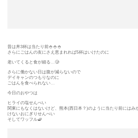
昔は丼3杯は当たり前🍚🍚🍚
さらにごはんの友にさえ恵まれれば5杯はいけたのに
老いてくると食が細る…🥲
さらに働かない日は腹が減らないので
デイキャンのつもりなのに
ごはんを食べられない…
今日のおやつは
ヒライの塩せんべい
関東にもなくはないけど、熊本(西日本？)のように当たり前にはみ
けないおにぎりせんべい
そしてワッフル🧇