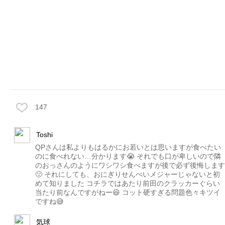
147
Toshi
QPさんは私よりもはるかにお若いとは思いますが食べたい
のに食べれない…分かります😭 それでも口が卑しいので隣
のおっさんのようにワシワシ食べますが後で必ず後悔します
🤢 それにしても、おにぎりせんべいメジャーじゃないと初
めて知りました コチラではあたり前田のクラッカーぐらい
当たり前なんですがねー😆 コット硬すぎる問題色々キツイ
ですね😅‪
気球