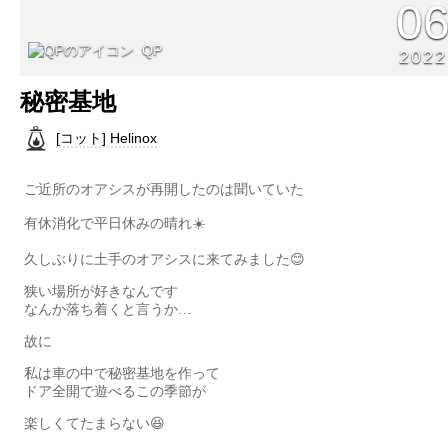
0
QP
2022
秘密基地
[コット] Helinox
ご近所のオアシスが再開したのは聞いていた
有休消化で平日休みの晴れ☀️
久しぶりに土手のオアシスに来てみました😊
狭い場所が好きなんです
なんか落ち着くと言うか…
故に
私は車の中で秘密基地を作って
ドア全開で遊べるこの季節が
楽しくてたまらない😆