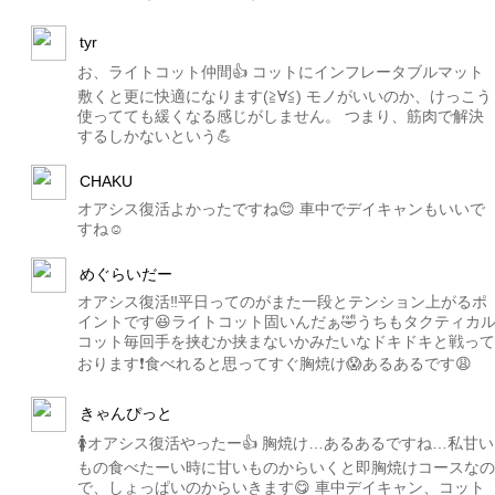
tyr
お、ライトコット仲間👍 コットにインフレータブルマット
敷くと更に快適になります(≧∀≦) モノがいいのか、けっこう
使ってても緩くなる感じがしません。 つまり、筋肉で解決
するしかないという💪
CHAKU
オアシス復活よかったですね😊 車中でデイキャンもいいで
すね☺️
めぐらいだー
オアシス復活‼️平日ってのがまた一段とテンション上がるポ
イントです😆ライトコット固いんだぁ🤣うちもタクティカ
コット毎回手を挟むか挟まないかみたいなドキドキと戦って
おります❗️食べれると思ってすぐ胸焼け😱あるあるです😩
きゃんぴっと
🚺オアシス復活やったー👍 胸焼け…あるあるですね…私甘い
もの食べたーい時に甘いものからいくと即胸焼けコースなの
で、しょっぱいのからいきます😋 車中デイキャン、コット