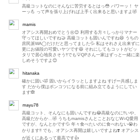
高級コットなのにそんなに苦労するとはっ😳 パワーッ！ ヤ
ーッ💪 って声を張り上げれば上手く出来ると思いますよ🤣
mamis
オアシス再開おめでとう㊗️😊 利用する方々しっかりマナー
守ってほしいですね🤝 高級コットも固いんですね😆 うちの
庶民派WA◯だけだと思ってました💦 私はそれさえ出来ずに
更にお値段の可愛いヤツです😆 それにしてもコットがピッ
タリで居心地良さそう‼️でも💡QPさん一家はずっと一緒に楽
しめそうですよ😊
hitanaka
確かに固い🤣 固いからイラッとしますよね すげー共感しま
す だから僕はポンコツになる前に組み立てるようにしてい
ます🙈
mayu78
高級コット、そんなにも固いんですね😂高級なのに‼️いや、
高級だからか…🤣 うちもmamisさんとことおなじW○Q愛用
ですが、なんとかです💦 年々食べたいのに食べれない😭わ
かります‼️ でも、オアシス再開は嬉しいですよね❣️ オアシス
が近くにあるって最高です👍