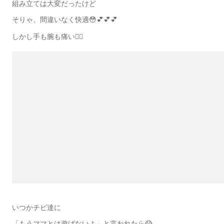
組み立ては大変だったけど
そりゃ、間違いなく快適😳💕💕💕
しかし手も腕も痛い😵‍💫
いつかチビ達に
「もうママとは遊ばないよ」と言われたら😱