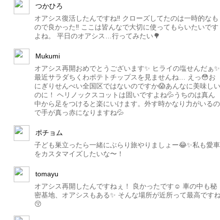
つかひろ
オアシス復活したんですね‼️ クローズしてたのは一時的なも
ので良かった‼️ ここは皆んなで大切に使ってもらいたいです
よね。 平日のオアシス…行ってみたい🌳
Mukumi
オアシス再開おめでとうございます✨ ヒライの塩せんだぁ✨
最近サラダちくわポテトチップスを見ませんね… えっ😳お
にぎりせんべい全国区ではないのですか😱あんなに美味し
のに！ ヘリノックスコットは固いですよね💦うちのは真ん
中から足をつけると楽にいけます。外す時かなり力がいるの
で手が真っ赤になりますね💦
ポチョム
子ども巣立ったら一緒にぶらり旅やりましょー😂✨私も愛車
をカスタマイズしたいな〜！
tomayu
オアシス再開したんですねぇ！ 良かったです☺️ 車の中も秘
密基地、オアシスもある✨ そんな場所が近所って最高です
😚