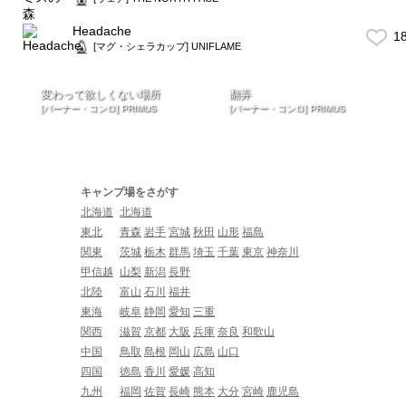
Headache
1
[マグ・シェラカップ] UNIFLAME
変わって欲しくない場所
翻弄
[バーナー・コンロ] PRIMUS
[バーナー・コンロ] PRIMUS
キャンプ場をさがす
北海道
北海道
東北
青森
岩手
宮城
秋田
山形
福島
関東
茨城
栃木
群馬
埼玉
千葉
東京
神奈川
甲信越
山梨
新潟
長野
北陸
富山
石川
福井
東海
岐阜
静岡
愛知
三重
関西
滋賀
京都
大阪
兵庫
奈良
和歌山
中国
鳥取
島根
岡山
広島
山口
四国
徳島
香川
愛媛
高知
九州
福岡
佐賀
長崎
熊本
大分
宮崎
鹿児島