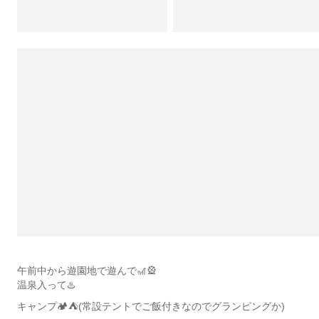
午前中から遊園地で遊んで🎢🎡
温泉入って♨️
キャンプ🏕⛺️(常設テントでご飯付きなのでグランピングか)