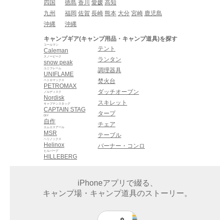
四国
徳島
香川
愛媛
高知
九州
福岡
佐賀
長崎
熊本
大分
宮崎
鹿児島
沖縄
沖縄
キャンプギア(キャンプ用品・キャンプ道具)を探す
コールマン
テント
Caleman
スノーピーク
ランタン
snow peak
ユニフレーム
調理器具
UNIFLAME
焚火台
ペトロマックス
PETROMAX
ダッチオーブン
ノルディスク
Nordisk
スキレット
キャプテンスタッグ
CAPTAIN STAG
タープ
DIY
自作
チェア
エムエスアール
MSR
テーブル
ヘリノックス
Helinox
バーナー・コンロ
ヒルバーグ
HILLEBERG
iPhoneアプリで綴る、
キャンプ場・キャンプ道具のストーリー。