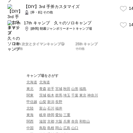
【DIY】3rd 手斧カスタマイズ
1
[斧・鉈] その他
17th キャンプ 久々のソロキャンプ
1
[静岡] 朝霧ジャンボリーオートキャンプ場
28th 次女とタイマンキャンプ😀
26th キャンプ
その他
その他
キャンプ場をさがす
北海道
北海道
東北
青森
岩手
宮城
秋田
山形
福島
関東
茨城
栃木
群馬
埼玉
千葉
東京
神奈川
甲信越
山梨
新潟
長野
北陸
富山
石川
福井
東海
岐阜
静岡
愛知
三重
関西
滋賀
京都
大阪
兵庫
奈良
和歌山
中国
鳥取
島根
岡山
広島
山口