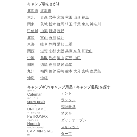
キャンプ場をさがす
北海道
北海道
東北
青森
岩手
宮城
秋田
山形
福島
関東
茨城
栃木
群馬
埼玉
千葉
東京
神奈川
甲信越
山梨
新潟
長野
北陸
富山
石川
福井
東海
岐阜
静岡
愛知
三重
関西
滋賀
京都
大阪
兵庫
奈良
和歌山
中国
鳥取
島根
岡山
広島
山口
四国
徳島
香川
愛媛
高知
九州
福岡
佐賀
長崎
熊本
大分
宮崎
鹿児島
沖縄
沖縄
キャンプギア(キャンプ用品・キャンプ道具)を探す
コールマン
テント
Caleman
スノーピーク
ランタン
snow peak
ユニフレーム
調理器具
UNIFLAME
焚火台
ペトロマックス
PETROMAX
ダッチオーブン
ノルディスク
Nordisk
スキレット
キャプテンスタッグ
CAPTAIN STAG
タープ
DIY