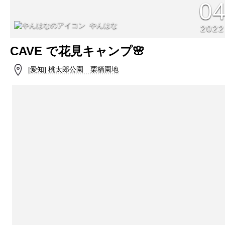
0
やんはな
2022
CAVE で花見キャンプ🌸
[愛知] 桃太郎公園 栗栖園地