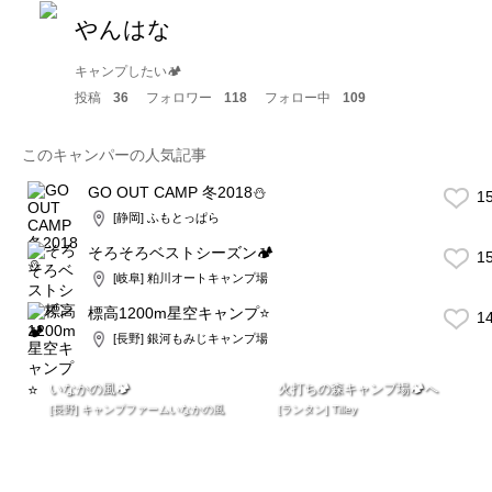
やんはな
キャンプしたい🏕
投稿
36
フォロワー
118
フォロー中
109
このキャンパーの人気記事
GO OUT CAMP 冬2018⛄️
1
[静岡] ふもとっぱら
そろそろベストシーズン🏕
1
[岐阜] 粕川オートキャンプ場
標高1200m星空キャンプ⭐️
1
[長野] 銀河もみじキャンプ場
いなかの風🏕
火打ちの森キャンプ場🏕へ
[長野] キャンプファームいなかの風
[ランタン] Tilley