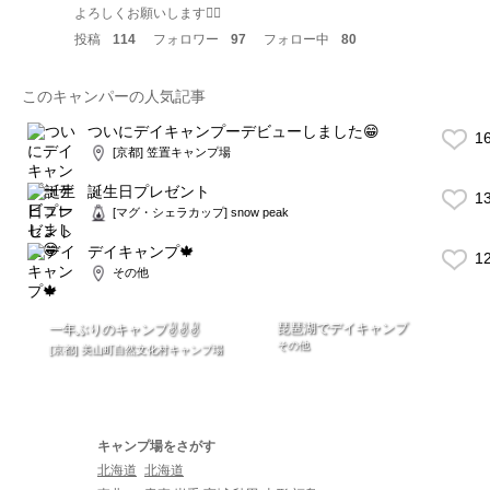
よろしくお願いします🙇‍♂️
投稿
114
フォロワー
97
フォロー中
80
このキャンパーの人気記事
ついにデイキャンプーデビューしました😁
1
[京都] 笠置キャンプ場
誕生日プレゼント
1
[マグ・シェラカップ] snow peak
デイキャンプ🍁
1
その他
琵琶湖でデイキャンプ
一年ぶりのキャンプ✌️✌️✌️
その他
[京都] 美山町自然文化村キャンプ場
キャンプ場をさがす
北海道
北海道