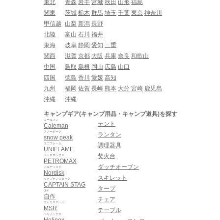
東北
青森
岩手
宮城
秋田
山形
福島
関東
茨城
栃木
群馬
埼玉
千葉
東京
神奈川
甲信越
山梨
新潟
長野
北陸
富山
石川
福井
東海
岐阜
静岡
愛知
三重
関西
滋賀
京都
大阪
兵庫
奈良
和歌山
中国
鳥取
島根
岡山
広島
山口
四国
徳島
香川
愛媛
高知
九州
福岡
佐賀
長崎
熊本
大分
宮崎
鹿児島
沖縄
沖縄
キャンプギア(キャンプ用品・キャンプ道具)を探す
コールマン
テント
Caleman
スノーピーク
ランタン
snow peak
ユニフレーム
調理器具
UNIFLAME
焚火台
ペトロマックス
PETROMAX
ダッチオーブン
ノルディスク
Nordisk
スキレット
キャプテンスタッグ
CAPTAIN STAG
タープ
DIY
自作
チェア
エムエスアール
MSR
テーブル
ヘリノックス
Helinox